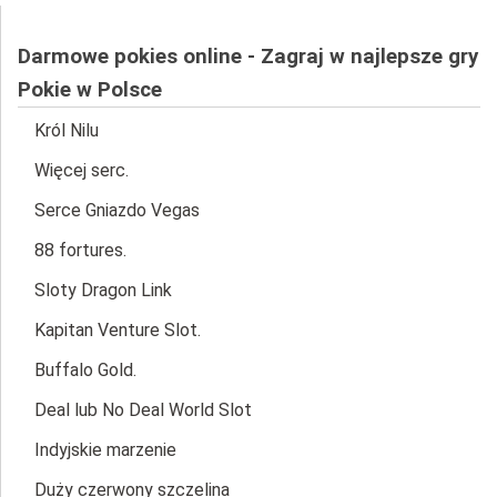
Darmowe pokies online - Zagraj w najlepsze gry
Pokie w Polsce
Król Nilu
Więcej serc.
Serce Gniazdo Vegas
88 fortures.
Sloty Dragon Link
Kapitan Venture Slot.
Buffalo Gold.
Deal lub No Deal World Slot
Indyjskie marzenie
Duży czerwony szczelina