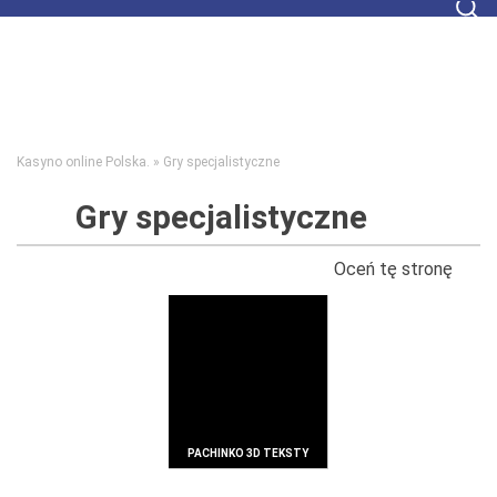
Kasyno online Polska.
Gry specjalistyczne
Gry specjalistyczne
Oceń tę stronę
PACHINKO 3D TEKSTY