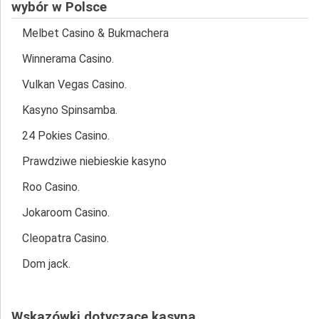
wybór w Polsce
Melbet Casino & Bukmachera
Winnerama Casino.
Vulkan Vegas Casino.
Kasyno Spinsamba.
24 Pokies Casino.
Prawdziwe niebieskie kasyno
Roo Casino.
Jokaroom Casino.
Cleopatra Casino.
Dom jack.
Wskazówki dotyczące kasyna