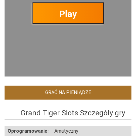
Play
GRAĆ NA PIENIĄDZE
Grand Tiger Slots Szczegóły gry
Oprogramowanie:
Amatyczny