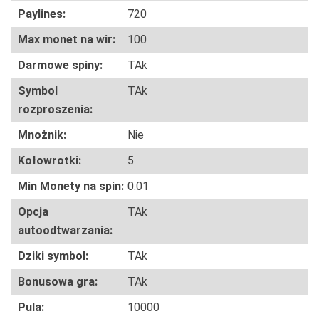
Paylines:
720
Max monet na wir:
100
Darmowe spiny:
TAk
Symbol
TAk
rozproszenia:
Mnożnik:
Nie
Kołowrotki:
5
Min Monety na spin:
0.01
Opcja
TAk
autoodtwarzania:
Dziki symbol:
TAk
Bonusowa gra:
TAk
Pula:
10000