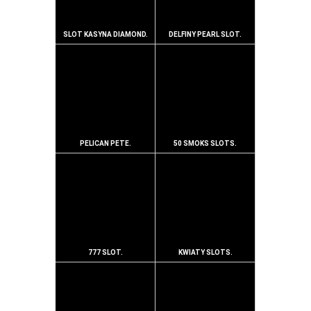
SLOT KASYNA DIAMOND.
DELFINY PEARL SLOT.
PELICAN PETE.
50 SMOKS SLOTS.
777 SLOT.
KWIATY SLOTS.