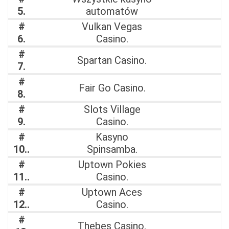
5.
automatów
#
Vulkan Vegas
6.
Casino.
#
Spartan Casino.
7.
#
Fair Go Casino.
8.
#
Slots Village
9.
Casino.
#
Kasyno
10..
Spinsamba.
#
Uptown Pokies
11..
Casino.
#
Uptown Aces
12..
Casino.
#
Thebes Casino.