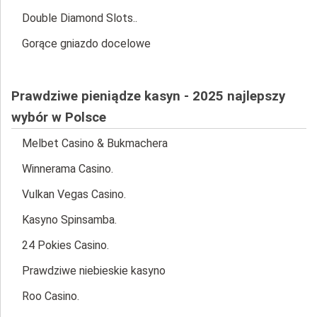
Double Diamond Slots..
Gorące gniazdo docelowe
Prawdziwe pieniądze kasyn - 2025 najlepszy
wybór w Polsce
Melbet Casino & Bukmachera
Winnerama Casino.
Vulkan Vegas Casino.
Kasyno Spinsamba.
24 Pokies Casino.
Prawdziwe niebieskie kasyno
Roo Casino.