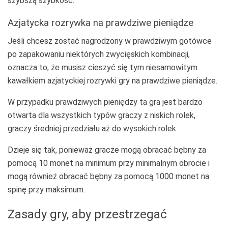
szybszą szybkość.
Azjatycka rozrywka na prawdziwe pieniądze
Jeśli chcesz zostać nagrodzony w prawdziwym gotówce
po zapakowaniu niektórych zwycięskich kombinacji,
oznacza to, że musisz cieszyć się tym niesamowitym
kawałkiem azjatyckiej rozrywki gry na prawdziwe pieniądze.
W przypadku prawdziwych pieniędzy ta gra jest bardzo
otwarta dla wszystkich typów graczy z niskich rolek,
graczy średniej przedziału aż do wysokich rolek.
Dzieje się tak, ponieważ gracze mogą obracać bębny za
pomocą 10 monet na minimum przy minimalnym obrocie i
mogą również obracać bębny za pomocą 1000 monet na
spinę przy maksimum.
Zasady gry, aby przestrzegać