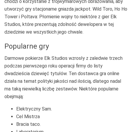
chodzi o korzystanie z trójwymiarowych obrazowania, aby
utworzyć gry stacjonarne gniazda jackpot. Wild Toro, Ho Ho
Tower i Poltava: Płomienie wojny to niektóre z gier Elk
Studios, które prezentują zdolność dewelopera w tej
dziedzinie we wszystkich jego chwale.
Popularne gry
Darmowe pokierze Elk Studios wzrosły z zaledwie trzech
podczas pierwszego roku operacji firmy do listy
dwadzieścia dziewięć tytułów. Ten dostawca gra online
działa na temat polityki jakości nad ilością, dlatego nadal
ma taką niewielką liczbę zestawów. Niektóre popularne
obejmują:
Elektryczny Sam.
Cel Mistrza
Bracia taco.
Laboratorium