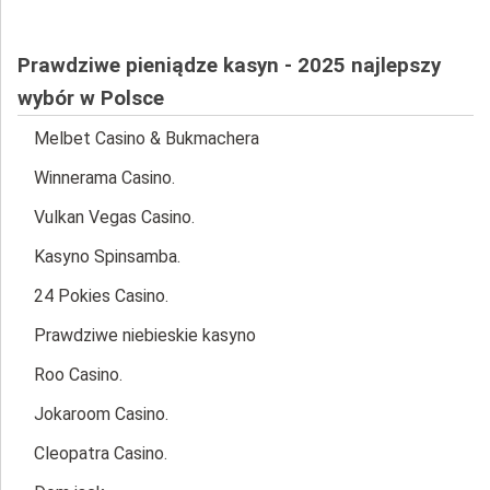
Prawdziwe pieniądze kasyn - 2025 najlepszy
wybór w Polsce
Melbet Casino & Bukmachera
Winnerama Casino.
Vulkan Vegas Casino.
Kasyno Spinsamba.
24 Pokies Casino.
Prawdziwe niebieskie kasyno
Roo Casino.
Jokaroom Casino.
Cleopatra Casino.