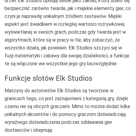
drzwi. Elk Studios opisują siebie jako zakład, który udało się
bezpiecznić zarówno twarde, jak i miękkie elementy gier, co
czyni je naprawdę unikalnym źródłem zestawów. Miękki
aspekt jest świadkiem w rozległej wartości rozrywkowej
wyświetlanej w swoich grach, podczas gdy twarda jest w
algorytmach, które są w pracy w tle, aby zobaczyć, że
wszystko działa, jak powinien. Elk Studios szczyci się w
fuzji matematyki i zabawy dla swojej działalności, a funkcje
te są włączone we wszystkie jego gry bezwzględnie.
Funkcje slotów Elk Studios
Maszyny do automatów Elk Studios są tworzone w
granicach tego, co jest zaznajomieni z kategorią gry, dzięki
czemu nie są obcych graczami. Mimo to można dodać kilka
unikalnych akcentów i do pomocy graczom doświadczają
wyraźnego doświadczenia podczas oddawania gier
dostawców i obejmują: