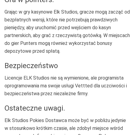
Grając w gry kasynowe Elk Studios, gracze mogą zacząć od
bezpłatnych wersji, które nie potrzebują prawdziwych
pieniędzy, aby uruchomić przed wejściem do kasyn
partnerskich, aby grać z rzeczywistą gotówką. W miejscach
do gier Punters mogą również wykorzystać bonusy
depozytowe przed spłatą.
Bezpieczeństwo
Licencje ELK Studios nie są wymienione, ale programista
oprogramowania ma swoje usługi Vettted dla uczciwości i
bezpieczeństwa przez niezależne firmy.
Ostateczne uwagi.
Elk Studios Pokies Dostawca może być w pobliżu jedynie
w stosunkowo krótkim czasie, ale zdobył miejsce wśród