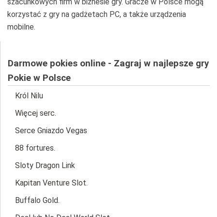
szacunkowych firm w biznesie gry. Gracze w Polsce mogą
korzystać z gry na gadżetach PC, a także urządzenia
mobilne.
Darmowe pokies online - Zagraj w najlepsze gry
Pokie w Polsce
Król Nilu
Więcej serc.
Serce Gniazdo Vegas
88 fortures.
Sloty Dragon Link
Kapitan Venture Slot.
Buffalo Gold.