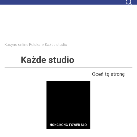
Kasyno online Polska.
Każde studio
Każde studio
Oceń tę stronę
HONG KONG TOWER SLO