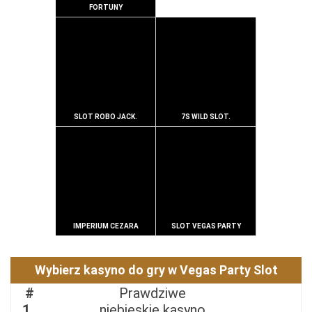
FORTUNY
SLOT ROBO JACK.
7S WILD SLOT.
IMPERIUM CEZARA
SLOT VEGAS PARTY
Wybierz kasyno do gry w Vegas Party Slot
#
Prawdziwe
1..
niebieskie kasyno