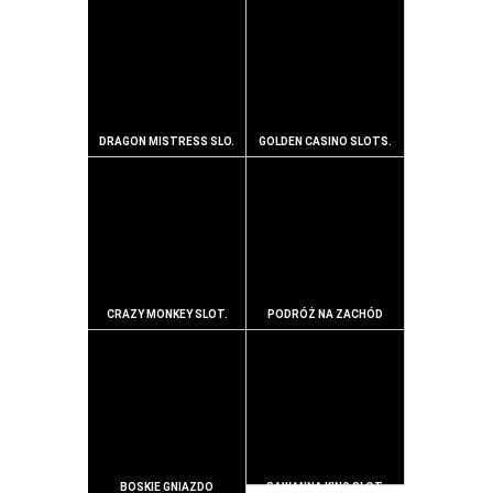
DRAGON MISTRESS SLO.
GOLDEN CASINO SLOTS.
CRAZY MONKEY SLOT.
PODRÓŻ NA ZACHÓD
BOSKIE GNIAZDO
SAWANNA KING SLOT.