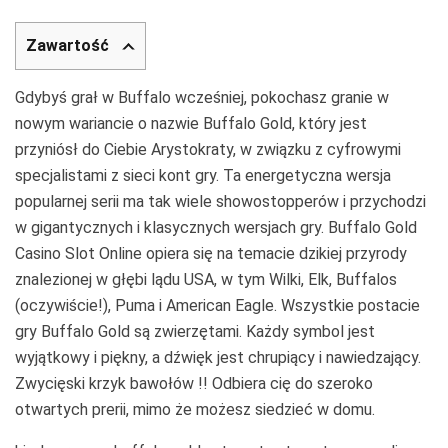
Zawartość
Gdybyś grał w Buffalo wcześniej, pokochasz granie w
nowym wariancie o nazwie Buffalo Gold, który jest
przyniósł do Ciebie Arystokraty, w związku z cyfrowymi
specjalistami z sieci kont gry. Ta energetyczna wersja
popularnej serii ma tak wiele showostopperów i przychodzi
w gigantycznych i klasycznych wersjach gry. Buffalo Gold
Casino Slot Online opiera się na temacie dzikiej przyrody
znalezionej w głębi lądu USA, w tym Wilki, Elk, Buffalos
(oczywiście!), Puma i American Eagle. Wszystkie postacie
gry Buffalo Gold są zwierzętami. Każdy symbol jest
wyjątkowy i piękny, a dźwięk jest chrupiący i nawiedzający.
Zwycięski krzyk bawołów !! Odbiera cię do szeroko
otwartych prerii, mimo że możesz siedzieć w domu.