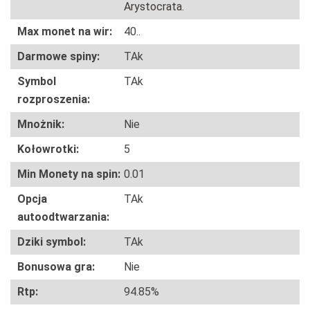
Arystocrata.
Max monet na wir:
40..
Darmowe spiny:
TAk
Symbol
TAk
rozproszenia:
Mnożnik:
Nie
Kołowrotki:
5
Min Monety na spin:
0.01
Opcja
TAk
autoodtwarzania:
Dziki symbol:
TAk
Bonusowa gra:
Nie
Rtp:
94.85%