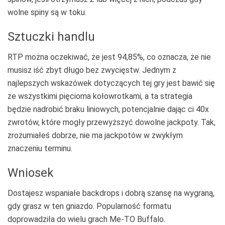
wolne spiny są w toku.
Sztuczki handlu
RTP można oczekiwać, że jest 94,85%, co oznacza, że nie
musisz iść zbyt długo bez zwycięstw. Jednym z
najlepszych wskazówek dotyczących tej gry jest bawić się
ze wszystkimi pięcioma kołowrotkami, a ta strategia
będzie nadrobić braku liniowych, potencjalnie dając ci 40x
zwrotów, które mogły przewyższyć dowolne jackpoty. Tak,
zrozumiałeś dobrze, nie ma jackpotów w zwykłym
znaczeniu terminu.
Wniosek
Dostajesz wspaniałe backdrops i dobrą szansę na wygraną,
gdy grasz w ten gniazdo. Popularność formatu
doprowadziła do wielu grach Me-TO Buffalo.