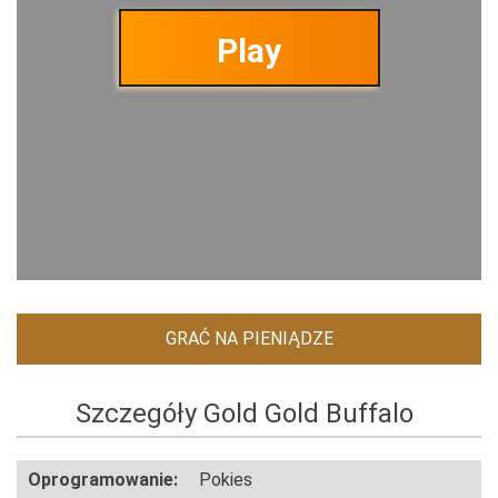
Play
GRAĆ NA PIENIĄDZE
Szczegóły Gold Gold Buffalo
Oprogramowanie:
Pokies