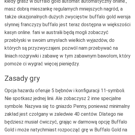
kiedy grasz w buffalo gold automat automatyczny online.,
masz dobrą mieszankę regularnych mniejszych nagród, a
także okazjonalnych dużych zwycięstw. buffalo gold wersja
słynnej franczyzy buffalo jest teraz dostępna w większości
kasyn online. fani w australii będą mogli zobaczyć
przebłyski w swoim umysłach wielkich wyjazdów, do
których są przyzwyczajeni. pozwól nam przebywać na
liniach rozgrywki i zabawę w tym zabawnym bawołom, który
pomoże ci wygrać więcej pieniędzy.
Zasady gry
Opcja hazardu oferuje 5 bębnów i konfiguracji 11-symboli.
Nie spotkasz jednej linii. Ale zobaczysz 2 inne specjalne
symbole. Nazywa się to gniazdo Penny, ponieważ minimalny
zakład jest czołgany w zaledwie 40 centów. Dlatego nie
będziesz musiał ćwiczyć, grając w darmową opcję Buffalo
Gold i może natychmiast rozpocząć grę w Buffalo Gold na