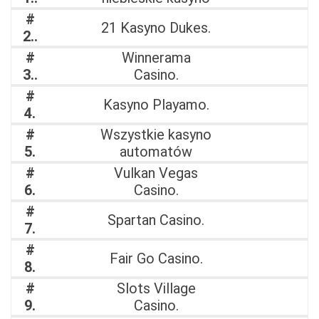
#
21 Kasyno Dukes.
2..
#
Winnerama
3..
Casino.
#
Kasyno Playamo.
4.
#
Wszystkie kasyno
5.
automatów
#
Vulkan Vegas
6.
Casino.
#
Spartan Casino.
7.
#
Fair Go Casino.
8.
#
Slots Village
9.
Casino.