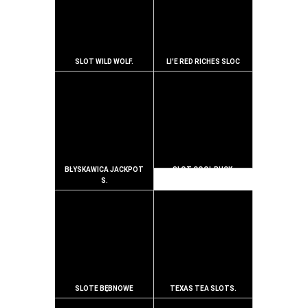
SLOT WILD WOLF.
LI'E RED RICHES SLOC
BŁYSKAWICA JACKPOT
SLOT СOOL BUCK.
S.
SLOTE BĘBNOWE
TEXAS TEA SLOTS.