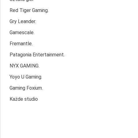
Red Tiger Gaming.
Gry Leander.
Gamescale.
Fremantle.
Patagonia Entertainment.
NYX GAMING.
Yoyo U Gaming.
Gaming Foxium.
Każde studio