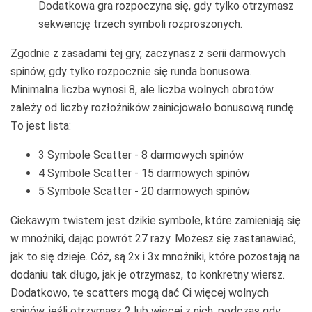
Dodatkowa gra rozpoczyna się, gdy tylko otrzymasz
sekwencję trzech symboli rozproszonych.
Zgodnie z zasadami tej gry, zaczynasz z serii darmowych
spinów, gdy tylko rozpocznie się runda bonusowa.
Minimalna liczba wynosi 8, ale liczba wolnych obrotów
zależy od liczby rozłożników zainicjowało bonusową rundę.
To jest lista:
3 Symbole Scatter - 8 darmowych spinów
4 Symbole Scatter - 15 darmowych spinów
5 Symbole Scatter - 20 darmowych spinów
Ciekawym twistem jest dzikie symbole, które zamieniają się
w mnożniki, dając powrót 27 razy. Możesz się zastanawiać,
jak to się dzieje. Cóż, są 2x i 3x mnożniki, które pozostają na
dodaniu tak długo, jak je otrzymasz, to konkretny wiersz.
Dodatkowo, te scatters mogą dać Ci więcej wolnych
spinów, jeśli otrzymasz 2 lub więcej z nich, podczas gdy