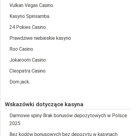
Vulkan Vegas Casino.
Kasyno Spinsamba.
24 Pokies Casino.
Prawdziwe niebieskie kasyno
Roo Casino.
Jokaroom Casino.
Cleopatra Casino.
Dom jack.
Wskazówki dotyczące kasyna
Darmowe spiny Brak bonusów depozytowych w Polsce
2025
Bez kodów bonusowych bez depozytu w kasynach