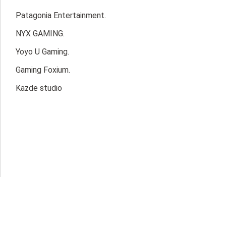
Patagonia Entertainment.
NYX GAMING.
Yoyo U Gaming.
Gaming Foxium.
Każde studio