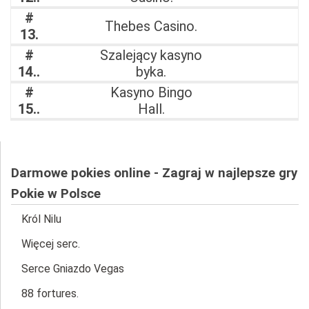
#
Thebes Casino.
13.
#
Szalejący kasyno
14..
byka.
#
Kasyno Bingo
15..
Hall.
Darmowe pokies online - Zagraj w najlepsze gry
Pokie w Polsce
Król Nilu
Więcej serc.
Serce Gniazdo Vegas
88 fortures.