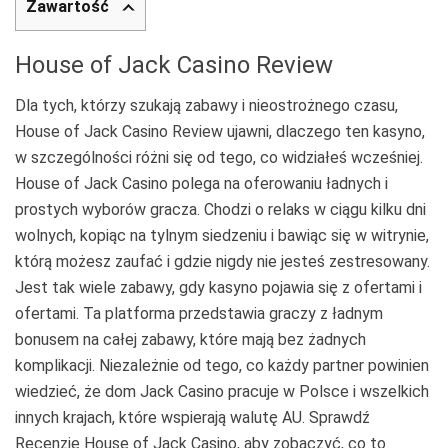
Zawartość
House of Jack Casino Review
Dla tych, którzy szukają zabawy i nieostrożnego czasu,
House of Jack Casino Review ujawni, dlaczego ten kasyno,
w szczególności różni się od tego, co widziałeś wcześniej.
House of Jack Casino polega na oferowaniu ładnych i
prostych wyborów gracza. Chodzi o relaks w ciągu kilku dni
wolnych, kopiąc na tylnym siedzeniu i bawiąc się w witrynie,
którą możesz zaufać i gdzie nigdy nie jesteś zestresowany.
Jest tak wiele zabawy, gdy kasyno pojawia się z ofertami i
ofertami. Ta platforma przedstawia graczy z ładnym
bonusem na całej zabawy, które mają bez żadnych
komplikacji. Niezależnie od tego, co każdy partner powinien
wiedzieć, że dom Jack Casino pracuje w Polsce i wszelkich
innych krajach, które wspierają walutę AU. Sprawdź
Recenzje House of Jack Casino, aby zobaczyć, co to