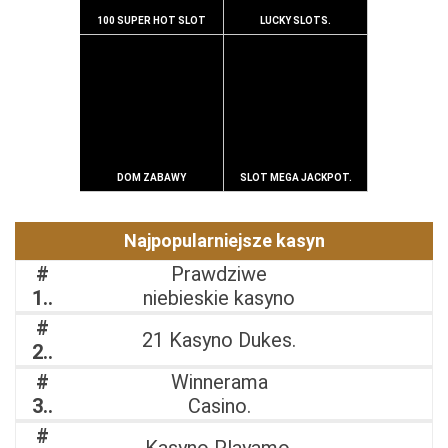
100 SUPER HOT SLOT
LUCKY SLOTS.
DOM ZABAWY
SLOT MEGA JACKPOT.
Najpopularniejsze kasyn
#
Prawdziwe
1..
niebieskie kasyno
#
21 Kasyno Dukes.
2..
#
Winnerama
3..
Casino.
#
Kasyno Playamo.