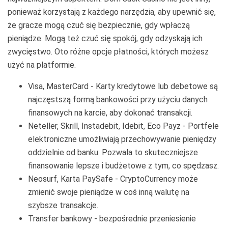
ponieważ korzystają z każdego narzędzia, aby upewnić się,
że gracze mogą czuć się bezpiecznie, gdy wpłaczą
pieniądze. Mogą też czuć się spokój, gdy odzyskają ich
zwycięstwo. Oto różne opcje płatności, których możesz
użyć na platformie.
Visa, MasterCard - Karty kredytowe lub debetowe są
najczęstszą formą bankowości przy użyciu danych
finansowych na karcie, aby dokonać transakcji.
Neteller, Skrill, Instadebit, Idebit, Eco Payz - Portfele
elektroniczne umożliwiają przechowywanie pieniędzy
oddzielnie od banku. Pozwala to skuteczniejsze
finansowanie lepsze i budżetowe z tym, co spędzasz.
Neosurf, Karta PaySafe - CryptoCurrency może
zmienić swoje pieniądze w coś inną walutę na
szybsze transakcje.
Transfer bankowy - bezpośrednie przeniesienie