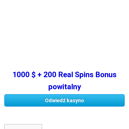
1000 $ + 200 Real Spins Bonus
powitalny
Odwiedź kasyno