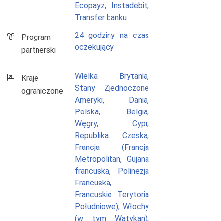
Ecopayz, Instadebit,
Transfer banku
24 godziny na czas
Program
oczekujący
partnerski
Wielka Brytania,
Kraje
Stany Zjednoczone
ograniczone
Ameryki, Dania,
Polska, Belgia,
Węgry, Cypr,
Republika Czeska,
Francja (Francja
Metropolitan, Gujana
francuska, Polinezja
Francuska,
Francuskie Terytoria
Południowe), Włochy
(w tym Watykan),