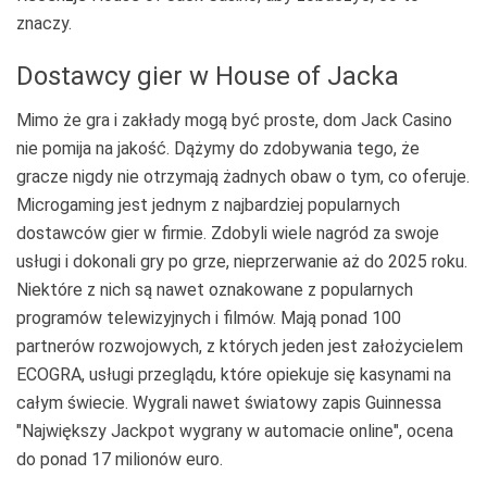
znaczy.
Dostawcy gier w House of Jacka
Mimo że gra i zakłady mogą być proste, dom Jack Casino
nie pomija na jakość. Dążymy do zdobywania tego, że
gracze nigdy nie otrzymają żadnych obaw o tym, co oferuje.
Microgaming jest jednym z najbardziej popularnych
dostawców gier w firmie. Zdobyli wiele nagród za swoje
usługi i dokonali gry po grze, nieprzerwanie aż do 2025 roku.
Niektóre z nich są nawet oznakowane z popularnych
programów telewizyjnych i filmów. Mają ponad 100
partnerów rozwojowych, z których jeden jest założycielem
ECOGRA, usługi przeglądu, które opiekuje się kasynami na
całym świecie. Wygrali nawet światowy zapis Guinnessa
"Największy Jackpot wygrany w automacie online", ocena
do ponad 17 milionów euro.