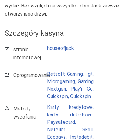
wydać. Bez względu na wszystko, dom Jack zawsze
otworzy jego drzwi.
Szczegóły kasyna
houseofjack
stronie
internetowej
Betsoft Gaming, Igt,
Oprogramowanie
Microgaming, Gaming
Nextgen, Play'n Go,
Quickspin, Quickspin
Karty kredytowe,
Metody
karty debetowe,
wycofania
Paysafecard,
Neteller, Skrill,
Ecopayz, Instadebit,