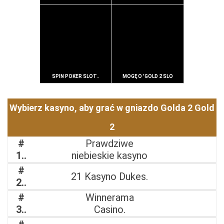
SPIN POKER SLOT..
MOGĘ O 'GOLD 2 SLO
Wybierz kasyno, aby grać w gniazdo Golda 2 Gold
2
#
Prawdziwe
1..
niebieskie kasyno
#
21 Kasyno Dukes.
2..
#
Winnerama
3..
Casino.