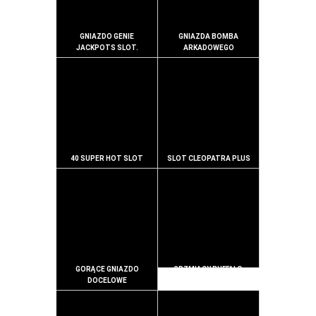
GNIAZDO GENIE
GNIAZDA BOMBA
JACKPOTS SLOT.
ARKADOWEGO
40 SUPER HOT SLOT
SLOT CLEOPATRA PLUS
GORĄCE GNIAZDO
GRZMIĄCY BUFFALO.
DOCELOWE