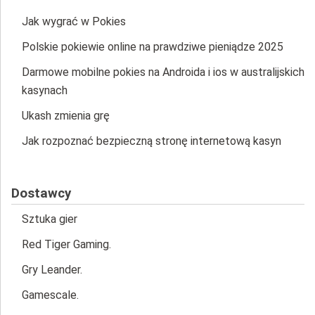
Jak wygrać w Pokies
Polskie pokiewie online na prawdziwe pieniądze 2025
Darmowe mobilne pokies na Androida i ios w australijskich
kasynach
Ukash zmienia grę
Jak rozpoznać bezpieczną stronę internetową kasyn
Dostawcy
Sztuka gier
Red Tiger Gaming.
Gry Leander.
Gamescale.