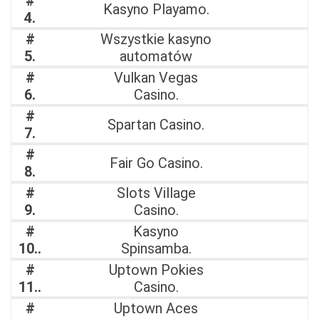
#
Kasyno Playamo.
4.
#
Wszystkie kasyno
5.
automatów
#
Vulkan Vegas
6.
Casino.
#
Spartan Casino.
7.
#
Fair Go Casino.
8.
#
Slots Village
9.
Casino.
#
Kasyno
10..
Spinsamba.
#
Uptown Pokies
11..
Casino.
#
Uptown Aces