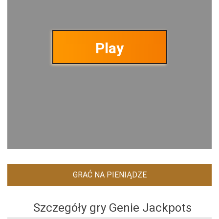
Play
GRAĆ NA PIENIĄDZE
Szczegóły gry Genie Jackpots