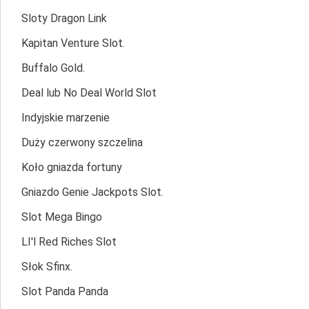
Sloty Dragon Link
Kapitan Venture Slot.
Buffalo Gold.
Deal lub No Deal World Slot
Indyjskie marzenie
Duży czerwony szczelina
Koło gniazda fortuny
Gniazdo Genie Jackpots Slot.
Slot Mega Bingo
LI'l Red Riches Slot
Słok Sfinx.
Slot Panda Panda