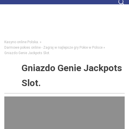
Kasyno online Polska.
Darmowe pokies online - Zagraj w najlepsze gry Pokie w Polsce
Gniazdo Genie Jackpots Slot.
Gniazdo Genie Jackpots
Slot.