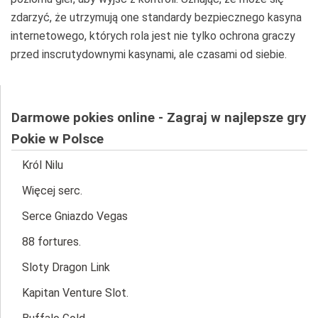
zdarzyć, że utrzymują one standardy bezpiecznego kasyna
internetowego, których rola jest nie tylko ochrona graczy
przed inscrutydownymi kasynami, ale czasami od siebie.
Darmowe pokies online - Zagraj w najlepsze gry
Pokie w Polsce
Król Nilu
Więcej serc.
Serce Gniazdo Vegas
88 fortures.
Sloty Dragon Link
Kapitan Venture Slot.