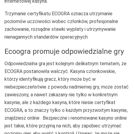
internetowej kasyna.
Trzymanie certyfikatu ECOGRA oznacza utrzymanie
poziomów uczciwości wobec członków, profesjonalne
zachowanie, rozsądne stawki wypłaty i utrzymywanie
nienagannych standardów operacyjnych.
Ecoogra promuje odpowiedzialne gry
Odpowiedzialna gra jest kolejnym delikatnym tematem, że
ECOGRA postanowiła walczyć. Kasyna członkowskie,
którzy identyfikują gracz, który może być w
niebezpieczeństwie z powodu nadmiernej gry, może zostać
zawieszony, a nawet zakazany nie tylko w konkretnym
kasynie, ale z każdego kasyna, które niesie certyfikat
ECOGRA, a to znaczy tylko o każdym przyzwoitym kasynie,
znajdziesz online . Bezpieczne i renomowane kasyno online
jest takie, które przyjmą na nich, aby zapobiec utrzymać
poziomu gier, aby wyjść z kontroli. Uznając, że może się