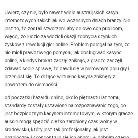
Uwierz, czy nie, było nawet wiele australijskich kasyn
internetowych takich jak we wczesnych dniach branży. Nie
jest to, że zostali stworzeni, aby celowo con publicom,
więcej, że ludzie za widzieli okazji zdobycia szybkich
zysków z rewolucji gier online. Problem polegał na tym, że
nie mieli prawdziwego pomysłu, jak obsługiwać kasyno
online, a kiedyś brokat zaczął zniknąć, a gracze zaczęli
zdawać sobie sprawę, że bawili się w nierównym polu gry i
przeniósł się; Te drżące wirtualne kasyna zniknęły z
powrotem do ciemności.
od początku hazardu online, około piętnastu lat temu,
standardy zostały ustawione na rozpoznawanie tego, co
jest bezpiecznym kasynem internetowym, w którym gracze
aussie mogą spędzić ciężko zarobiony czas wolny w
środowisku, który jest tak profesjonalny, jak jest
bezpieczny, i skoncentruje się ich energii w dobrym czasie