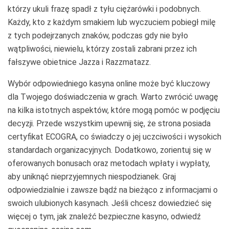
którzy ukuli frazę spadł z tyłu ciężarówki i podobnych.
Każdy, kto z każdym smakiem lub wyczuciem pobiegł milę
z tych podejrzanych znaków, podczas gdy nie było
wątpliwości, niewielu, którzy zostali zabrani przez ich
fałszywe obietnice Jazza i Razzmatazz.
Wybór odpowiedniego kasyna online może być kluczowy
dla Twojego doświadczenia w grach. Warto zwrócić uwagę
na kilka istotnych aspektów, które mogą pomóc w podjęciu
decyzji. Przede wszystkim upewnij się, że strona posiada
certyfikat ECOGRA, co świadczy o jej uczciwości i wysokich
standardach organizacyjnych. Dodatkowo, zorientuj się w
oferowanych bonusach oraz metodach wpłaty i wypłaty,
aby uniknąć nieprzyjemnych niespodzianek. Graj
odpowiedzialnie i zawsze bądź na bieżąco z informacjami o
swoich ulubionych kasynach. Jeśli chcesz dowiedzieć się
więcej o tym, jak znaleźć bezpieczne kasyno, odwiedź