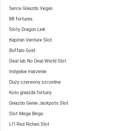
Serce Gniazdo Vegas
88 fortures.
Sloty Dragon Link
Kapitan Venture Slot.
Buffalo Gold.
Deal lub No Deal World Slot
Indyjskie marzenie
Duży czerwony szczelina
Koło gniazda fortuny
Gniazdo Genie Jackpots Slot.
Slot Mega Bingo
LI'l Red Riches Slot