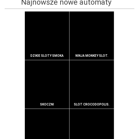
Najnowsze nowe automaty
DZIKIE SLOTY SMOKA
NINJA MONKEY SLOT.
SKOCZNI
SLOT CROCODOPOLIS.