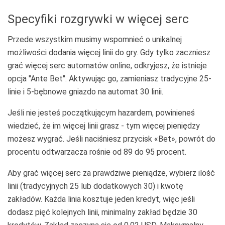
Specyfiki rozgrywki w więcej serc
Przede wszystkim musimy wspomnieć o unikalnej
możliwości dodania więcej linii do gry. Gdy tylko zaczniesz
grać więcej serc automatów online, odkryjesz, że istnieje
opcja "Ante Bet". Aktywując go, zamieniasz tradycyjne 25-
linie i 5-bębnowe gniazdo na automat 30 linii.
Jeśli nie jesteś początkującym hazardem, powinieneś
wiedzieć, że im więcej linii grasz - tym więcej pieniędzy
możesz wygrać. Jeśli naciśniesz przycisk «Bet», powrót do
procentu odtwarzacza rośnie od 89 do 95 procent.
Aby grać więcej serc za prawdziwe pieniądze, wybierz ilość
linii (tradycyjnych 25 lub dodatkowych 30) i kwotę
zakładów. Każda linia kosztuje jeden kredyt, więc jeśli
dodasz pięć kolejnych linii, minimalny zakład będzie 30