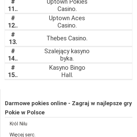
#
Uptown Pokies
11..
Casino.
#
Uptown Aces
12..
Casino.
#
Thebes Casino.
13.
#
Szalejący kasyno
14..
byka.
#
Kasyno Bingo
15..
Hall.
Darmowe pokies online - Zagraj w najlepsze gry
Pokie w Polsce
Król Nilu
Więcej serc.