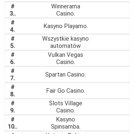
#
Winnerama
3..
Casino.
#
Kasyno Playamo.
4.
#
Wszystkie kasyno
5.
automatów
#
Vulkan Vegas
6.
Casino.
#
Spartan Casino.
7.
#
Fair Go Casino.
8.
#
Slots Village
9.
Casino.
#
Kasyno
10..
Spinsamba.