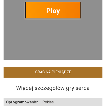
Play
GRAĆ NA PIENIĄDZE
Więcej szczegółów gry serca
Oprogramowanie:
Pokies