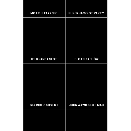
MOTYL STAXX SLO.
SUPER JACKPOT PARTY.
WILD PANDA SLOT.
SLOT SZACHÓW
SKY RIDER: SILVER T
JOHN WAYNE SLOT MAC