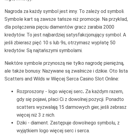
Nagroda za każdy symbol jest inny. To zależy od symboli.
Symbole kart są zawsze tańsze niż promocje. Na przykład,
dla połączenia pięciu diamentów gracz zarabia 2000
kredytów. To jest najbardziej satysfakcjonujący symbol. A
jeśli zbierasz pięć 10 s lub 9s, otrzymasz wypłatę 50
kredytów. Są najtańszymi symbolami.
Niektóre symbole przynoszą nie tylko nagrodę pieniężną,
ale także bonusy. Nazywane są zwalnicze i dzikie. Oto lista
Scatters and Wilds w Więcej Serca Casino Slot Online:
Rozproszony - logo więcej serc
.
Za każdym razem,
gdy się pojawi, płaci Ci z dowolnej pozycji. Ponadto
scatters wyzwalają 15 darmowych gier, jeśli zebrasz
więcej niż 3 z nich.
Dziki - diament. Zastępuje dowolnego symbolu, z
wyjątkiem logo więcej serc i serca.