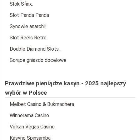
Słok Sfinx.
Slot Panda Panda
Synowie anarchii
Slot Reels Retro.
Double Diamond Slots..
Gorące gniazdo docelowe
Prawdziwe pieniądze kasyn - 2025 najlepszy
wybór w Polsce
Melbet Casino & Bukmachera
Winnerama Casino.
Vulkan Vegas Casino.
Kasyno Spinsamba.