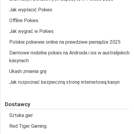
Jak wypłacić Pokies
Offline Pokies.
Jak wygrać w Pokies
Polskie pokiewie online na prawdziwe pieniądze 2025
Darmowe mobilne pokies na Androida i ios w australijskich
kasynach
Ukash zmienia grę
Jak rozpoznać bezpieczną stronę internetową kasyn
Dostawcy
Sztuka gier
Red Tiger Gaming.