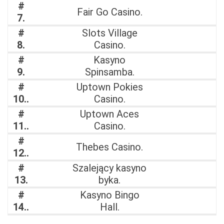
#
Fair Go Casino.
7.
#
Slots Village
8.
Casino.
#
Kasyno
9.
Spinsamba.
#
Uptown Pokies
10..
Casino.
#
Uptown Aces
11..
Casino.
#
Thebes Casino.
12..
#
Szalejący kasyno
13.
byka.
#
Kasyno Bingo
14..
Hall.