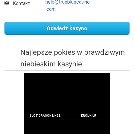
help@truebluecasino
Kontakt
.com.
Odwiedź kasyno
Najlepsze pokies w prawdziwym
niebieskim kasynie
SLOT DRAGON LINES.
KRÓL NILU