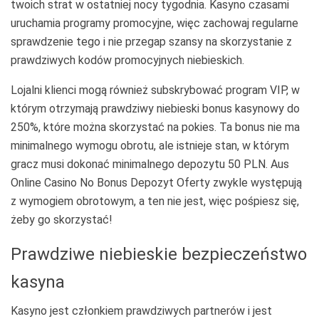
twoich strat w ostatniej nocy tygodnia. Kasyno czasami
uruchamia programy promocyjne, więc zachowaj regularne
sprawdzenie tego i nie przegap szansy na skorzystanie z
prawdziwych kodów promocyjnych niebieskich.
Lojalni klienci mogą również subskrybować program VIP, w
którym otrzymają prawdziwy niebieski bonus kasynowy do
250%, które można skorzystać na pokies. Ta bonus nie ma
minimalnego wymogu obrotu, ale istnieje stan, w którym
gracz musi dokonać minimalnego depozytu 50 PLN. Aus
Online Casino No Bonus Depozyt Oferty zwykle występują
z wymogiem obrotowym, a ten nie jest, więc pośpiesz się,
żeby go skorzystać!
Prawdziwe niebieskie bezpieczeństwo
kasyna
Kasyno jest członkiem prawdziwych partnerów i jest