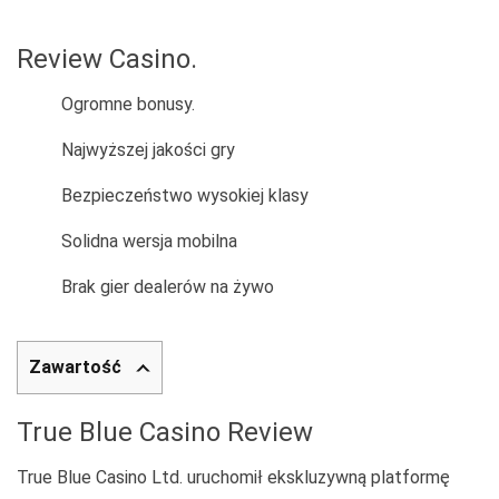
Review Casino.
Ogromne bonusy.
Najwyższej jakości gry
Bezpieczeństwo wysokiej klasy
Solidna wersja mobilna
Brak gier dealerów na żywo
Zawartość
True Blue Casino Review
True Blue Casino Ltd. uruchomił ekskluzywną platformę