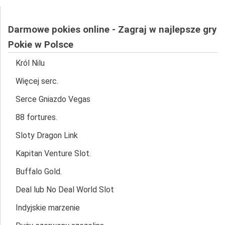
Darmowe pokies online - Zagraj w najlepsze gry
Pokie w Polsce
Król Nilu
Więcej serc.
Serce Gniazdo Vegas
88 fortures.
Sloty Dragon Link
Kapitan Venture Slot.
Buffalo Gold.
Deal lub No Deal World Slot
Indyjskie marzenie