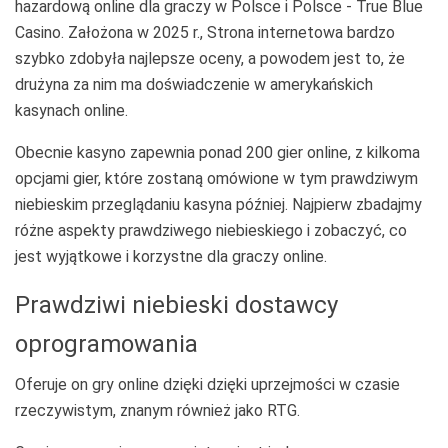
hazardową online dla graczy w Polsce i Polsce - True Blue
Casino. Założona w 2025 r., Strona internetowa bardzo
szybko zdobyła najlepsze oceny, a powodem jest to, że
drużyna za nim ma doświadczenie w amerykańskich
kasynach online.
Obecnie kasyno zapewnia ponad 200 gier online, z kilkoma
opcjami gier, które zostaną omówione w tym prawdziwym
niebieskim przeglądaniu kasyna później. Najpierw zbadajmy
różne aspekty prawdziwego niebieskiego i zobaczyć, co
jest wyjątkowe i korzystne dla graczy online.
Prawdziwi niebieski dostawcy
oprogramowania
Oferuje on gry online dzięki dzięki uprzejmości w czasie
rzeczywistym, znanym również jako RTG.