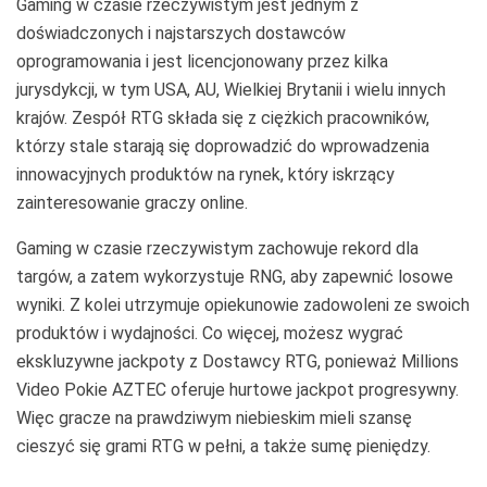
Gaming w czasie rzeczywistym jest jednym z
doświadczonych i najstarszych dostawców
oprogramowania i jest licencjonowany przez kilka
jurysdykcji, w tym USA, AU, Wielkiej Brytanii i wielu innych
krajów. Zespół RTG składa się z ciężkich pracowników,
którzy stale starają się doprowadzić do wprowadzenia
innowacyjnych produktów na rynek, który iskrzący
zainteresowanie graczy online.
Gaming w czasie rzeczywistym zachowuje rekord dla
targów, a zatem wykorzystuje RNG, aby zapewnić losowe
wyniki. Z kolei utrzymuje opiekunowie zadowoleni ze swoich
produktów i wydajności. Co więcej, możesz wygrać
ekskluzywne jackpoty z Dostawcy RTG, ponieważ Millions
Video Pokie AZTEC oferuje hurtowe jackpot progresywny.
Więc gracze na prawdziwym niebieskim mieli szansę
cieszyć się grami RTG w pełni, a także sumę pieniędzy.