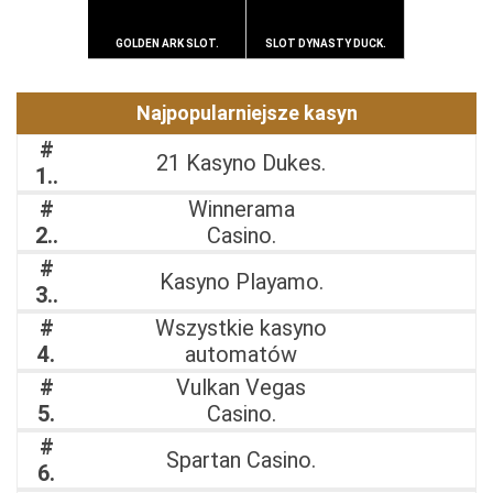
GOLDEN ARK SLOT.
SLOT DYNASTY DUCK.
Najpopularniejsze kasyn
#
21 Kasyno Dukes.
1..
#
Winnerama
2..
Casino.
#
Kasyno Playamo.
3..
#
Wszystkie kasyno
4.
automatów
#
Vulkan Vegas
5.
Casino.
#
Spartan Casino.
6.