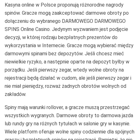
Kasyna online w Polsce proponują różnorodne nagrody
spinów. Gracze mogą zaakceptować darmowe obroty po
dołączeniu do wybranego DARMOWEGO DARMOWEGO
SPINS Online Casino. Jedynym wyzwaniem jest podjęcie
decyzji, w której rodzaju bezpłatnych prezentów do
wykorzystania w Internecie. Gracze mogą wybierać między
darmowymi spinami bez depozytów. Jeśli chcesz mieć
niewielkie ryzyko, a następnie oparte na depozyt byłby w
porządku. Jeśli pierwszy zegar, wtedy wolne obroty na
rejestracji będą działać w cudom, ale jeśli pierwszy zegar i
nie miał pieniędzy, rozważ żadnych obrotów wolnych od
zakładów.
Spiny mają warunki rollover, a gracze muszą przestrzegać
wszystkich wygranych. Darmowe obroty to darmowa jazda
lub rundy gry na różnych tytułach w salonie gry w kasynie.
Wiele platform oferuje wolne spiny codziennie dla spójnych
graczy i bezpłatnych spinów na rejestracji. Pamiętaj, że nie