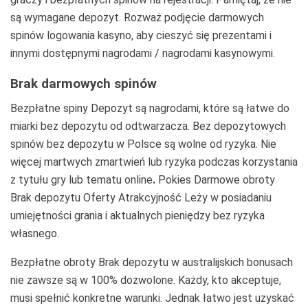
są wymagane depozyt. Rozważ podjęcie darmowych
spinów logowania kasyno, aby cieszyć się prezentami i
innymi dostępnymi nagrodami / nagrodami kasynowymi.
Brak darmowych spinów
Bezpłatne spiny Depozyt są nagrodami, które są łatwe do
miarki bez depozytu od odtwarzacza. Bez depozytowych
spinów bez depozytu w Polsce są wolne od ryzyka. Nie
więcej martwych zmartwień lub ryzyka podczas korzystania
z tytułu gry lub tematu online
.
Pokies Darmowe obroty
Brak depozytu Oferty Atrakcyjność Leży w posiadaniu
umiejętności grania i aktualnych pieniędzy bez ryzyka
własnego.
Bezpłatne obroty Brak depozytu w australijskich bonusach
nie zawsze są w 100% dozwolone. Każdy, kto akceptuje,
musi spełnić konkretne warunki. Jednak łatwo jest uzyskać