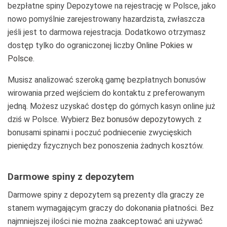
bezpłatne spiny Depozytowe na rejestrację w Polsce, jako
nowo pomyślnie zarejestrowany hazardzista, zwłaszcza
jeśli jest to darmowa rejestracja. Dodatkowo otrzymasz
dostęp tylko do ograniczonej liczby
Online Pokies w
Polsce
.
Musisz analizować szeroką gamę bezpłatnych bonusów
wirowania przed wejściem do kontaktu z preferowanym
jedną. Możesz uzyskać dostęp do górnych kasyn online już
dziś w Polsce. Wybierz
Bez bonusów depozytowych.
z
bonusami spinami i poczuć podniecenie zwycięskich
pieniędzy fizycznych bez ponoszenia żadnych kosztów.
Darmowe spiny z depozytem
Darmowe spiny z depozytem są prezenty dla graczy ze
stanem wymagającym graczy do dokonania płatności. Bez
najmniejszej ilości nie można zaakceptować ani używać