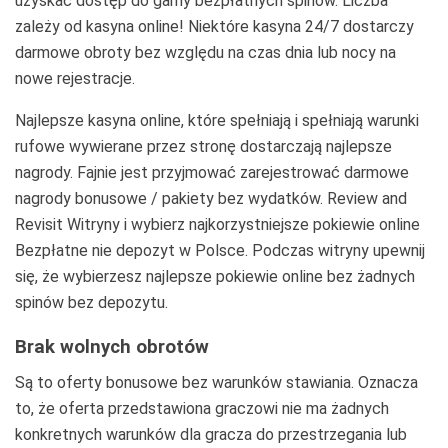
uzyskać dostęp do gamy bezpłatnych spinów. Liczba
zależy od kasyna online! Niektóre kasyna 24/7 dostarczy
darmowe obroty bez względu na czas dnia lub nocy na
nowe rejestracje.
Najlepsze kasyna online, które spełniają i spełniają warunki
rufowe wywierane przez stronę dostarczają najlepsze
nagrody. Fajnie jest przyjmować zarejestrować darmowe
nagrody bonusowe / pakiety bez wydatków. Review and
Revisit Witryny i wybierz najkorzystniejsze pokiewie online
Bezpłatne nie depozyt w Polsce. Podczas witryny upewnij
się, że wybierzesz najlepsze pokiewie online bez żadnych
spinów bez depozytu.
Brak wolnych obrotów
Są to oferty bonusowe bez warunków stawiania. Oznacza
to, że oferta przedstawiona graczowi nie ma żadnych
konkretnych warunków dla gracza do przestrzegania lub