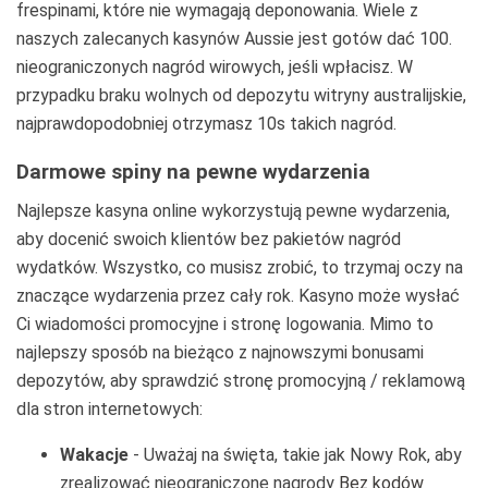
frespinami, które nie wymagają deponowania. Wiele z
naszych zalecanych kasynów Aussie jest gotów dać 100.
nieograniczonych nagród wirowych, jeśli wpłacisz. W
przypadku braku wolnych od depozytu witryny australijskie,
najprawdopodobniej otrzymasz 10s takich nagród.
Darmowe spiny na pewne wydarzenia
Najlepsze kasyna online wykorzystują pewne wydarzenia,
aby docenić swoich klientów bez pakietów nagród
wydatków. Wszystko, co musisz zrobić, to trzymaj oczy na
znaczące wydarzenia przez cały rok. Kasyno może wysłać
Ci wiadomości promocyjne i stronę logowania. Mimo to
najlepszy sposób na bieżąco z najnowszymi bonusami
depozytów, aby sprawdzić stronę promocyjną / reklamową
dla stron internetowych:
Wakacje
- Uważaj na święta, takie jak Nowy Rok, aby
zrealizować nieograniczone nagrody
Bez kodów