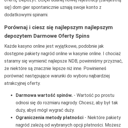
się) dom gier spontanicznie uznają swoje konto z
dodatkowymi spinami.
Porównaj i ciesz się najlepszym najlepszym
depozytem Darmowe Oferty Spins
Każde kasyno online jest wyjątkowe, podobnie jak
dostępne pakiety nagród online w kasynie online. I chociaż
staramy się wymienić najlepsze NDB, powinniśmy przyznać,
że niektóre są znacznie lepsze niż inne. Powinieneś
porównać następujące warunki do wyboru najbardziej
atrakcyjnej oferty.
Darmowa wartość spinów.
- Wartość po prostu
odnosi się do rozmiaru nagrody. Chcesz, aby był tak
duży, abyś mógł wygrać duży.
Ograniczenia metody płatności
- Niektóre pakiety
nagród zależą od wybranych opcji płatności. Możesz