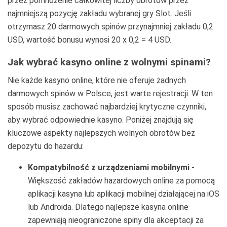
przez pomnożenie całkowitej liczby obrotów przez
najmniejszą pozycję zakładu wybranej gry Slot. Jeśli
otrzymasz 20 darmowych spinów przynajmniej zakładu 0,2
USD, wartość bonusu wynosi 20 x 0,2 = 4 USD.
Jak wybrać kasyno online z wolnymi spinami?
Nie każde kasyno online, które nie oferuje żadnych
darmowych spinów w Polsce, jest warte rejestracji. W ten
sposób musisz zachować najbardziej krytyczne czynniki,
aby wybrać odpowiednie kasyno. Poniżej znajdują się
kluczowe aspekty najlepszych wolnych obrotów bez
depozytu do hazardu:
Kompatybilność z urządzeniami mobilnymi
-
Większość zakładów hazardowych online za pomocą
aplikacji kasyna lub aplikacji mobilnej działającej na iOS
lub Androida. Dlatego najlepsze kasyna online
zapewniają nieograniczone spiny dla akceptacji za