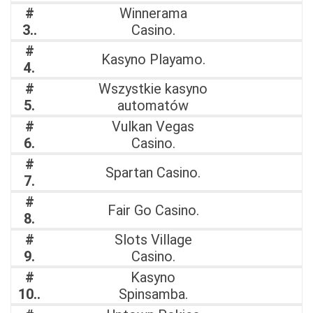
#
Winnerama
3..
Casino.
#
Kasyno Playamo.
4.
#
Wszystkie kasyno
5.
automatów
#
Vulkan Vegas
6.
Casino.
#
Spartan Casino.
7.
#
Fair Go Casino.
8.
#
Slots Village
9.
Casino.
#
Kasyno
10..
Spinsamba.