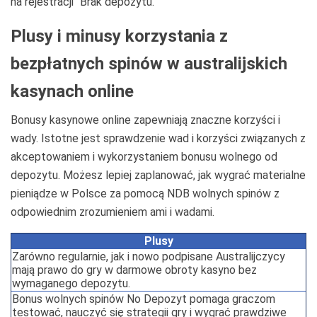
na rejestracji" Brak depozytu.
Plusy i minusy korzystania z
bezpłatnych spinów w australijskich
kasynach online
Bonusy kasynowe online zapewniają znaczne korzyści i
wady. Istotne jest sprawdzenie wad i korzyści związanych z
akceptowaniem i wykorzystaniem bonusu wolnego od
depozytu. Możesz lepiej zaplanować, jak wygrać materialne
pieniądze w Polsce za pomocą NDB wolnych spinów z
odpowiednim zrozumieniem ami i wadami.
Plusy
Zarówno regularnie, jak i nowo podpisane Australijczycy
mają prawo do gry w darmowe obroty kasyno bez
wymaganego depozytu.
Bonus wolnych spinów No Depozyt pomaga graczom
testować, nauczyć się strategii gry i wygrać prawdziwe