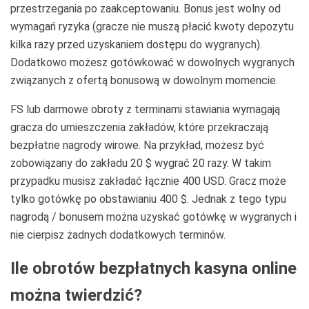
przestrzegania po zaakceptowaniu. Bonus jest wolny od
wymagań ryzyka (gracze nie muszą płacić kwoty depozytu
kilka razy przed uzyskaniem dostępu do wygranych).
Dodatkowo możesz gotówkować w dowolnych wygranych
związanych z ofertą bonusową w dowolnym momencie.
FS lub darmowe obroty z terminami stawiania wymagają
gracza do umieszczenia zakładów, które przekraczają
bezpłatne nagrody wirowe. Na przykład, możesz być
zobowiązany do zakładu 20 $ wygrać 20 razy. W takim
przypadku musisz zakładać łącznie 400 USD. Gracz może
tylko gotówkę po obstawianiu 400 $. Jednak z tego typu
nagrodą / bonusem można uzyskać gotówkę w wygranych i
nie cierpisz żadnych dodatkowych terminów.
Ile obrotów bezpłatnych kasyna online
można twierdzić?