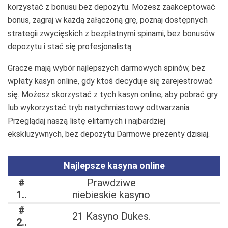
korzystać z bonusu bez depozytu. Możesz zaakceptować
bonus, zagraj w każdą załączoną grę, poznaj dostępnych
strategii zwycięskich z bezpłatnymi spinami, bez bonusów
depozytu i stać się profesjonalistą.
Gracze mają wybór najlepszych darmowych spinów, bez
wpłaty kasyn online, gdy ktoś decyduje się zarejestrować
się. Możesz skorzystać z tych kasyn online, aby pobrać gry
lub wykorzystać tryb natychmiastowy odtwarzania.
Przeglądaj naszą listę elitarnych i najbardziej
ekskluzywnych, bez depozytu Darmowe prezenty dzisiaj.
Najlepsze kasyna online
#
Prawdziwe
1..
niebieskie kasyno
#
21 Kasyno Dukes.
2..