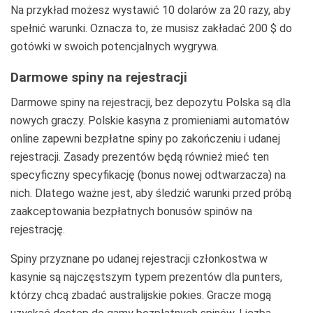
Na przykład możesz wystawić 10 dolarów za 20 razy, aby
spełnić warunki. Oznacza to, że musisz zakładać 200 $ do
gotówki w swoich potencjalnych wygrywa.
Darmowe spiny na rejestracji
Darmowe spiny na rejestracji, bez depozytu Polska są dla
nowych graczy. Polskie kasyna z promieniami automatów
online zapewni bezpłatne spiny po zakończeniu i udanej
rejestracji. Zasady prezentów będą również mieć ten
specyficzny specyfikację (bonus nowej odtwarzacza) na
nich. Dlatego ważne jest, aby śledzić warunki przed próbą
zaakceptowania bezpłatnych bonusów spinów na
rejestrację.
Spiny przyznane po udanej rejestracji członkostwa w
kasynie są najczęstszym typem prezentów dla punters,
którzy chcą zbadać australijskie pokies. Gracze mogą