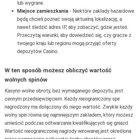
lub wygrane.
Miejsce zamieszkania
- Niektóre zakłady hazardowe
będą chcieli poznać swoją aktualną lokalizację, a
nawet śledzić adres IP, aby zobaczyć, gdzie jesteś.
Przeczytaj warunki, aby dowiedzieć się, czy gracze z
twojego kraju lub regionu mogą przyjąć oferty
depozytów Casino.
W ten sposób możesz obliczyć wartość
wolnych spinów
Kasyno wolne obroty, bez wymaganego depozytu, jest
cennym przedsięwzięciem. Każdy nieograniczony spir
nagrodzony ma dołączony do niego wartość. Zwykle każdy
wolny spin równa się najmniejszym zakładem, który możesz
umieścić podczas odtwarzania kwalifikujących się gniazd.
Wartość nieograniczonej nagrody wirowanej jest określona