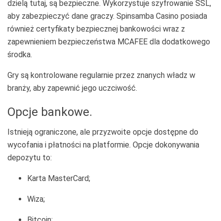
dzielą tutaj, są bezpieczne. Wykorzystuje szyfrowanie SSL,
aby zabezpieczyć dane graczy. Spinsamba Casino posiada
również certyfikaty bezpiecznej bankowości wraz z
zapewnieniem bezpieczeństwa MCAFEE dla dodatkowego
środka.
Gry są kontrolowane regularnie przez znanych władz w
branży, aby zapewnić jego uczciwość.
Opcje bankowe.
Istnieją ograniczone, ale przyzwoite opcje dostępne do
wycofania i płatności na platformie. Opcje dokonywania
depozytu to:
Karta MasterCard;
Wiza;
Bitcoin;