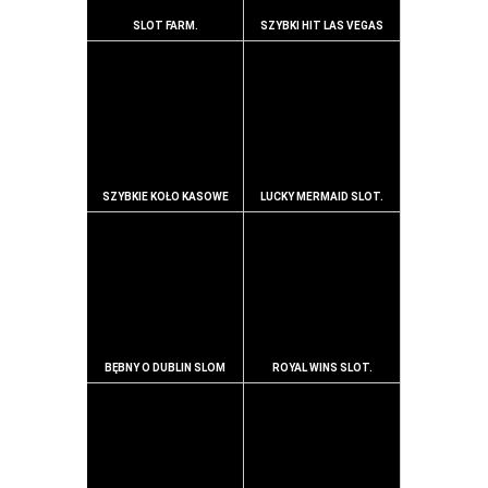
SLOT FARM.
SZYBKI HIT LAS VEGAS
SZYBKIE KOŁO KASOWE
LUCKY MERMAID SLOT.
BĘBNY O DUBLIN SLOM
ROYAL WINS SLOT.