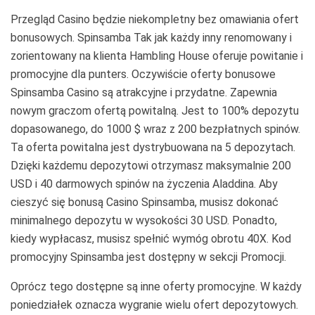
Przegląd Casino będzie niekompletny bez omawiania ofert
bonusowych. Spinsamba Tak jak każdy inny renomowany i
zorientowany na klienta Hambling House oferuje powitanie i
promocyjne dla punters. Oczywiście oferty bonusowe
Spinsamba Casino są atrakcyjne i przydatne. Zapewnia
nowym graczom ofertą powitalną. Jest to 100% depozytu
dopasowanego, do 1000 $ wraz z 200 bezpłatnych spinów.
Ta oferta powitalna jest dystrybuowana na 5 depozytach.
Dzięki każdemu depozytowi otrzymasz maksymalnie 200
USD i 40 darmowych spinów na życzenia Aladdina. Aby
cieszyć się bonusą Casino Spinsamba, musisz dokonać
minimalnego depozytu w wysokości 30 USD. Ponadto,
kiedy wypłacasz, musisz spełnić wymóg obrotu 40X. Kod
promocyjny Spinsamba jest dostępny w sekcji Promocji.
Oprócz tego dostępne są inne oferty promocyjne. W każdy
poniedziałek oznacza wygranie wielu ofert depozytowych.