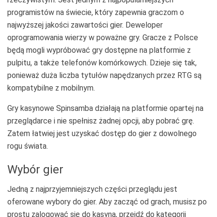
programistów na świecie, który zapewnia graczom o
najwyższej jakości zawartości gier. Deweloper
oprogramowania wierzy w poważne gry. Gracze z Polsce
będą mogli wypróbować gry dostępne na platformie z
pulpitu, a także telefonów komórkowych. Dzieje się tak,
ponieważ duża liczba tytułów napędzanych przez RTG są
kompatybilne z mobilnym.
Gry kasynowe Spinsamba działają na platformie opartej na
przeglądarce i nie spełnisz żadnej opcji, aby pobrać grę.
Zatem łatwiej jest uzyskać dostęp do gier z dowolnego
rogu świata.
Wybór gier
Jedną z najprzyjemniejszych części przeglądu jest
oferowane wybory do gier. Aby zacząć od grach, musisz po
prostu zalogować się do kasyna, przejdź do kategorii