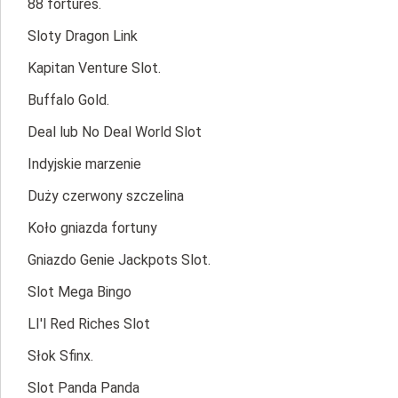
88 fortures.
Sloty Dragon Link
Kapitan Venture Slot.
Buffalo Gold.
Deal lub No Deal World Slot
Indyjskie marzenie
Duży czerwony szczelina
Koło gniazda fortuny
Gniazdo Genie Jackpots Slot.
Slot Mega Bingo
LI'l Red Riches Slot
Słok Sfinx.
Slot Panda Panda