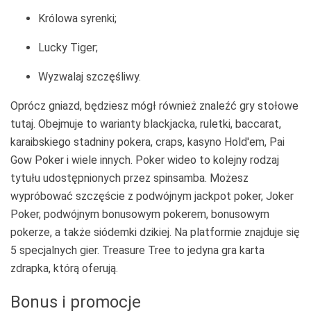
Królowa syrenki;
Lucky Tiger;
Wyzwalaj szczęśliwy.
Oprócz gniazd, będziesz mógł również znaleźć gry stołowe
tutaj. Obejmuje to warianty blackjacka, ruletki, baccarat,
karaibskiego stadniny pokera, craps, kasyno Hold'em, Pai
Gow Poker i wiele innych. Poker wideo to kolejny rodzaj
tytułu udostępnionych przez spinsamba. Możesz
wypróbować szczęście z podwójnym jackpot poker, Joker
Poker, podwójnym bonusowym pokerem, bonusowym
pokerze, a także siódemki dzikiej. Na platformie znajduje się
5 specjalnych gier. Treasure Tree to jedyna gra karta
zdrapka, którą oferują.
Bonus i promocje