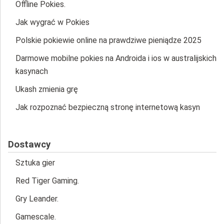
Offline Pokies.
Jak wygrać w Pokies
Polskie pokiewie online na prawdziwe pieniądze 2025
Darmowe mobilne pokies na Androida i ios w australijskich
kasynach
Ukash zmienia grę
Jak rozpoznać bezpieczną stronę internetową kasyn
Dostawcy
Sztuka gier
Red Tiger Gaming.
Gry Leander.
Gamescale.