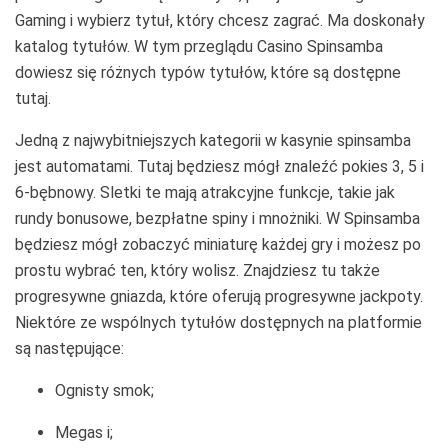
Gaming i wybierz tytuł, który chcesz zagrać. Ma doskonały
katalog tytułów. W tym przeglądu Casino Spinsamba
dowiesz się różnych typów tytułów, które są dostępne
tutaj.
Jedną z najwybitniejszych kategorii w kasynie spinsamba
jest automatami. Tutaj będziesz mógł znaleźć pokies 3, 5 i
6-bębnowy. Sletki te mają atrakcyjne funkcje, takie jak
rundy bonusowe, bezpłatne spiny i mnożniki. W Spinsamba
będziesz mógł zobaczyć miniaturę każdej gry i możesz po
prostu wybrać ten, który wolisz. Znajdziesz tu także
progresywne gniazda, które oferują progresywne jackpoty.
Niektóre ze wspólnych tytułów dostępnych na platformie
są następujące:
Ognisty smok;
Megas i;