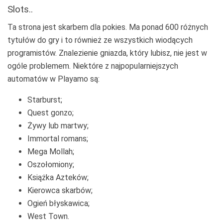
Slots..
Ta strona jest skarbem dla pokies. Ma ponad 600 różnych
tytułów do gry i to również ze wszystkich wiodących
programistów. Znalezienie gniazda, który lubisz, nie jest w
ogóle problemem. Niektóre z najpopularniejszych
automatów w Playamo są:
Starburst;
Quest gonzo;
Żywy lub martwy;
Immortal romans;
Mega Mollah;
Oszołomiony;
Książka Azteków;
Kierowca skarbów;
Ogień błyskawica;
West Town.