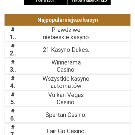
SANTA SLOT.
SYNOWIE ANARCHII SLO
Najpopularniejsze kasyn
#
Prawdziwe
1..
niebieskie kasyno
#
21 Kasyno Dukes.
2..
#
Winnerama
3..
Casino.
#
Wszystkie kasyno
4.
automatów
#
Vulkan Vegas
5.
Casino.
#
Spartan Casino.
6.
#
Fair Go Casino.
7.