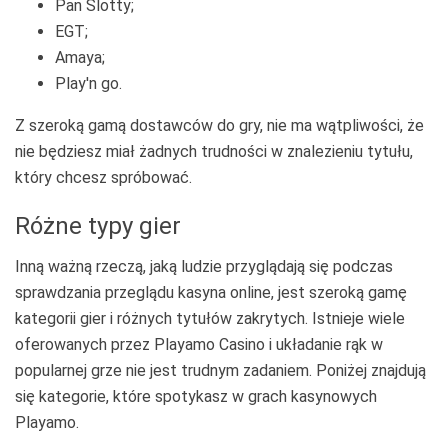
Pan Slotty;
EGT;
Amaya;
Play'n go.
Z szeroką gamą dostawców do gry, nie ma wątpliwości, że
nie będziesz miał żadnych trudności w znalezieniu tytułu,
który chcesz spróbować.
Różne typy gier
Inną ważną rzeczą, jaką ludzie przyglądają się podczas
sprawdzania przeglądu kasyna online, jest szeroką gamę
kategorii gier i różnych tytułów zakrytych. Istnieje wiele
oferowanych przez Playamo Casino i układanie rąk w
popularnej grze nie jest trudnym zadaniem. Poniżej znajdują
się kategorie, które spotykasz w grach kasynowych
Playamo.