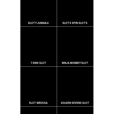
SLOTY JUMANJI.
SLOTS SPIN SLOTS.
7 SINS SLOT.
NINJA MONKEY SLOT.
SLOT MEDUSA.
GOLDEN SEVENS SLOT.