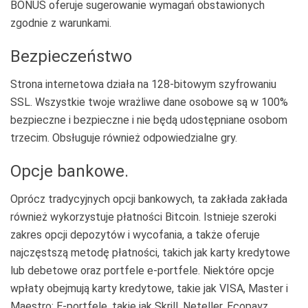
BONUS oferuje sugerowanie wymagań obstawionych
zgodnie z warunkami.
Bezpieczeństwo
Strona internetowa działa na 128-bitowym szyfrowaniu
SSL. Wszystkie twoje wrażliwe dane osobowe są w 100%
bezpieczne i bezpieczne i nie będą udostępniane osobom
trzecim. Obsługuje również odpowiedzialne gry.
Opcje bankowe.
Oprócz tradycyjnych opcji bankowych, ta zakłada zakłada
również wykorzystuje płatności Bitcoin. Istnieje szeroki
zakres opcji depozytów i wycofania, a także oferuje
najczęstszą metodę płatności, takich jak karty kredytowe
lub debetowe oraz portfele e-portfele. Niektóre opcje
wpłaty obejmują karty kredytowe, takie jak VISA, Master i
Maestro; E-portfele, takie jak Skrill, Neteller, Ecopayz,