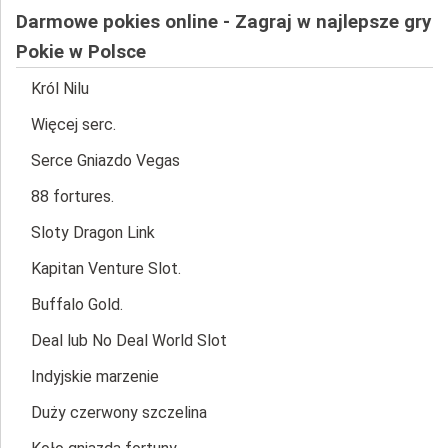
Darmowe pokies online - Zagraj w najlepsze gry
Pokie w Polsce
Król Nilu
Więcej serc.
Serce Gniazdo Vegas
88 fortures.
Sloty Dragon Link
Kapitan Venture Slot.
Buffalo Gold.
Deal lub No Deal World Slot
Indyjskie marzenie
Duży czerwony szczelina