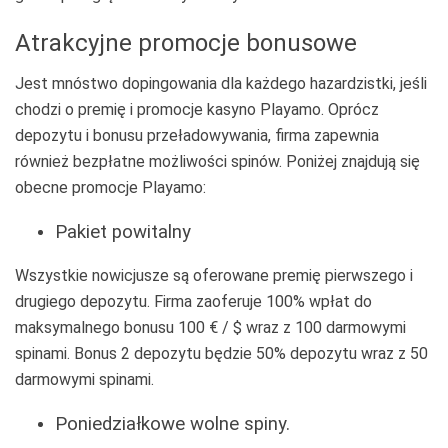
Atrakcyjne promocje bonusowe
Jest mnóstwo dopingowania dla każdego hazardzistki, jeśli
chodzi o premię i promocje kasyno Playamo. Oprócz
depozytu i bonusu przeładowywania, firma zapewnia
również bezpłatne możliwości spinów. Poniżej znajdują się
obecne promocje Playamo:
Pakiet powitalny
Wszystkie nowicjusze są oferowane premię pierwszego i
drugiego depozytu. Firma zaoferuje 100% wpłat do
maksymalnego bonusu 100 € / $ wraz z 100 darmowymi
spinami. Bonus 2 depozytu będzie 50% depozytu wraz z 50
darmowymi spinami.
Poniedziałkowe wolne spiny.