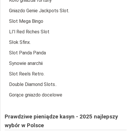
Koło gniazda fortuny
Gniazdo Genie Jackpots Slot.
Slot Mega Bingo
LI'l Red Riches Slot
Słok Sfinx.
Slot Panda Panda
Synowie anarchii
Slot Reels Retro.
Double Diamond Slots..
Gorące gniazdo docelowe
Prawdziwe pieniądze kasyn - 2025 najlepszy
wybór w Polsce