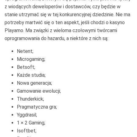
z wiodących deweloperów i dostawców, czy będzie w
stanie utrzymać się w tej konkurencyjnej dziedzinie. Nie ma
potrzeby martwić się o ten aspekt, jeśli chodzi o kasyno
Playamo. Ma związki z wieloma czołowymi twórcami
oprogramowania do hazardu, a niektóre z nich są:
Netent;
Microgaming;
Betsoft;
Każde studia;
Nowa generacja;
Gamowanie ewolucji;
Thunderkick;
Pragmatyczna gra;
Yggdrasil;
1 × 2 Gaming;
Isoftbet;