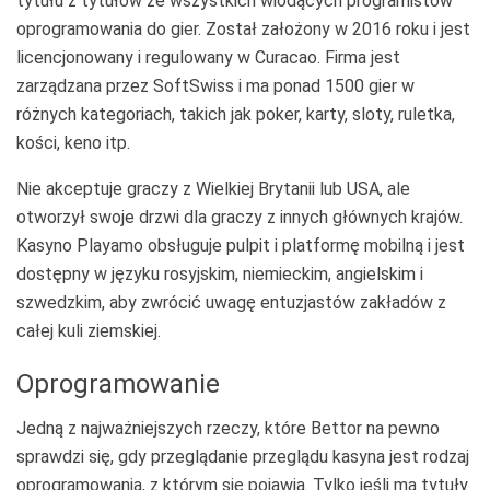
tytułu z tytułów ze wszystkich wiodących programistów
oprogramowania do gier. Został założony w 2016 roku i jest
licencjonowany i regulowany w Curacao. Firma jest
zarządzana przez SoftSwiss i ma ponad 1500 gier w
różnych kategoriach, takich jak poker, karty, sloty, ruletka,
kości, keno itp.
Nie akceptuje graczy z Wielkiej Brytanii lub USA, ale
otworzył swoje drzwi dla graczy z innych głównych krajów.
Kasyno Playamo obsługuje pulpit i platformę mobilną i jest
dostępny w języku rosyjskim, niemieckim, angielskim i
szwedzkim, aby zwrócić uwagę entuzjastów zakładów z
całej kuli ziemskiej.
Oprogramowanie
Jedną z najważniejszych rzeczy, które Bettor na pewno
sprawdzi się, gdy przeglądanie przeglądu kasyna jest rodzaj
oprogramowania, z którym się pojawia. Tylko jeśli ma tytuły