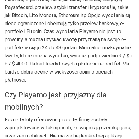
Paysafecard, przelew, szybki transfer i kryptonażie, takie
jak Bitcoin, Lite Moneta, Ethereum itp Opcje wycofania są
nieco ograniczone i obejmują tylko przelew bankowy, e-
portfele i Bitcoin. Czas wycofania Playamo nie jest to
powolny, a można uzyskać kwotę przyznaną na swoje e-
portfele w ciągu 24 do 48 godzin. Minimalne i maksymalne
kwoty, które można wycofać, wynoszą odpowiednio € / $ i
€ / $ 4000 dla kart kredytowych i płatności e-portfel. Ma
bardzo dobrą ocenę w większości opinii o opcjach
płatności.
Czy Playamo jest przyjazny dla
mobilnych?
Różne tytuły oferowane przez tę firmę zostały
zaprojektowane w taki sposób, że wspierają szeroką gamę
urządzeń mobilnych. Nie ma żadnej konkretnej aplikacji