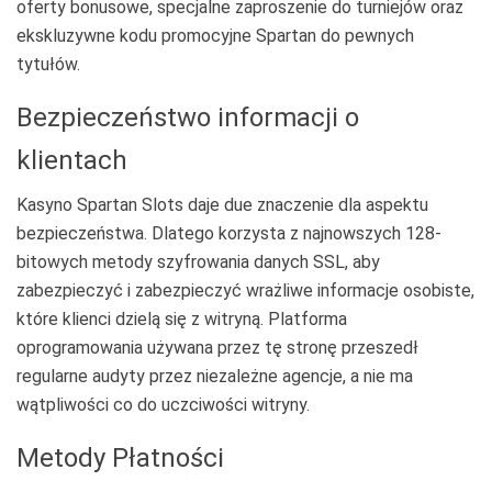
oferty bonusowe, specjalne zaproszenie do turniejów oraz
ekskluzywne kodu promocyjne Spartan do pewnych
tytułów.
Bezpieczeństwo informacji o
klientach
Kasyno Spartan Slots daje due znaczenie dla aspektu
bezpieczeństwa. Dlatego korzysta z najnowszych 128-
bitowych metody szyfrowania danych SSL, aby
zabezpieczyć i zabezpieczyć wrażliwe informacje osobiste,
które klienci dzielą się z witryną. Platforma
oprogramowania używana przez tę stronę przeszedł
regularne audyty przez niezależne agencje, a nie ma
wątpliwości co do uczciwości witryny.
Metody Płatności