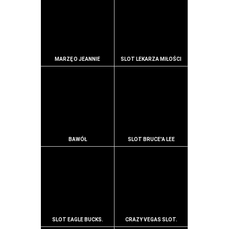
MARZĘ O JEANNIE
SLOT LEKARZA MIŁOŚCI
BAWÓŁ
SLOT BRUCE'A LEE
SLOT EAGLE BUCKS.
CRAZY VEGAS SLOT.