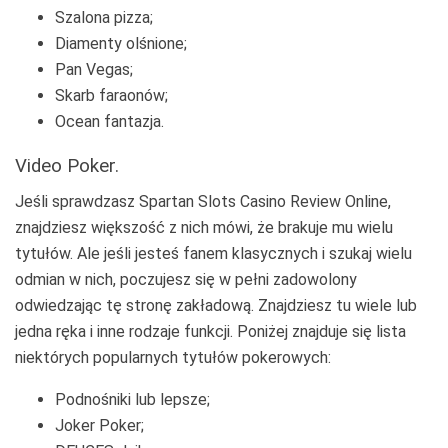
Szalona pizza;
Diamenty olśnione;
Pan Vegas;
Skarb faraonów;
Ocean fantazja.
Video Poker.
Jeśli sprawdzasz Spartan Slots Casino Review Online,
znajdziesz większość z nich mówi, że brakuje mu wielu
tytułów. Ale jeśli jesteś fanem klasycznych i szukaj wielu
odmian w nich, poczujesz się w pełni zadowolony
odwiedzając tę stronę zakładową. Znajdziesz tu wiele lub
jedna ręka i inne rodzaje funkcji. Poniżej znajduje się lista
niektórych popularnych tytułów pokerowych:
Podnośniki lub lepsze;
Joker Poker;