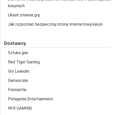
kasynach
Ukash zmienia grę
Jak rozpoznać bezpieczną stronę internetową kasyn
Dostawcy
Sztuka gier
Red Tiger Gaming.
Gry Leander.
Gamescale.
Fremantle.
Patagonia Entertainment.
NYX GAMING.