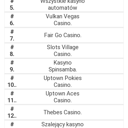
#
Wszystkie kasyno
5.
automatów
#
Vulkan Vegas
6.
Casino.
#
Fair Go Casino.
7.
#
Slots Village
8.
Casino.
#
Kasyno
9.
Spinsamba.
#
Uptown Pokies
10..
Casino.
#
Uptown Aces
11..
Casino.
#
Thebes Casino.
12..
#
Szalejący kasyno