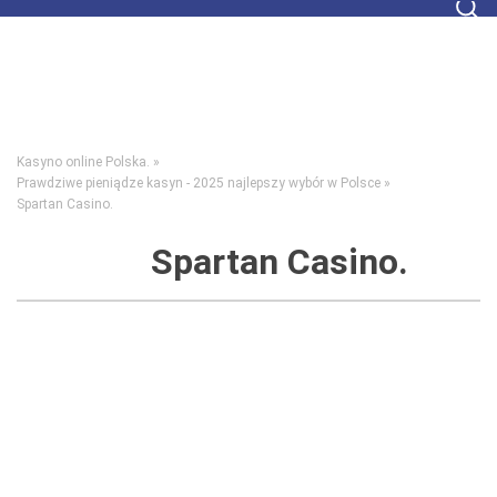
Kasyno online Polska.
Prawdziwe pieniądze kasyn - 2025 najlepszy wybór w Polsce
Spartan Casino.
Spartan Casino.