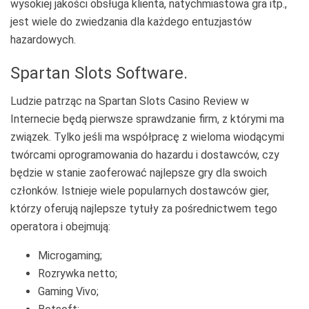
wysokiej jakości obsługa klienta, natychmiastowa gra itp.,
jest wiele do zwiedzania dla każdego entuzjastów
hazardowych.
Spartan Slots Software.
Ludzie patrząc na Spartan Slots Casino Review w
Internecie będą pierwsze sprawdzanie firm, z którymi ma
związek. Tylko jeśli ma współpracę z wieloma wiodącymi
twórcami oprogramowania do hazardu i dostawców, czy
będzie w stanie zaoferować najlepsze gry dla swoich
członków. Istnieje wiele popularnych dostawców gier,
którzy oferują najlepsze tytuły za pośrednictwem tego
operatora i obejmują:
Microgaming;
Rozrywka netto;
Gaming Vivo;