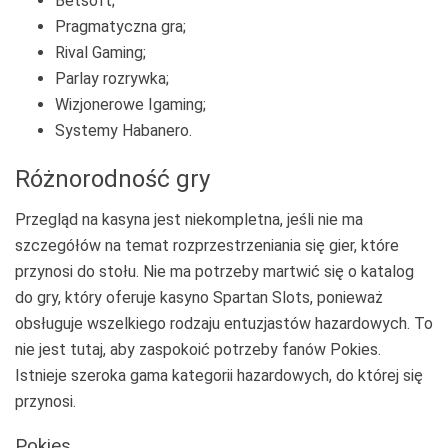
Betsoft;
Pragmatyczna gra;
Rival Gaming;
Parlay rozrywka;
Wizjonerowe Igaming;
Systemy Habanero.
Różnorodność gry
Przegląd na kasyna jest niekompletna, jeśli nie ma
szczegółów na temat rozprzestrzeniania się gier, które
przynosi do stołu. Nie ma potrzeby martwić się o katalog
do gry, który oferuje kasyno Spartan Slots, ponieważ
obsługuje wszelkiego rodzaju entuzjastów hazardowych. To
nie jest tutaj, aby zaspokoić potrzeby fanów Pokies.
Istnieje szeroka gama kategorii hazardowych, do której się
przynosi.
Pokies..