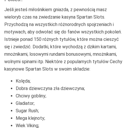
Jeśli jesteś miłośnikiem gniazda, z pewnością masz
wieloryb czas na zwiedzanie kasyna Spartan Slots.
Przychodzą na wszystkich różnorodnych spojrzeniach i
motywach, aby odwołać się do fanów wszystkich pokoleń.
Istnieje ponad 150 różnych tytułów, które można cieszyć
się i zwiedzić. Dodatki, które wychodzą z dzikim kartami,
mnożnikami, losowymi rundami bonusowymi, mnożnikami,
wolnymi spinami itp. Niektóre z popularnych tytułów Cechy
kasynowe Spartan Slots w swoim składzie:
Kolęda;
Dobra dziewczyna zła dziewczyna;
Chciwy gobliny;
Gladiator;
Sugar Rush;
Mega klejnoty;
Wiek Viking;