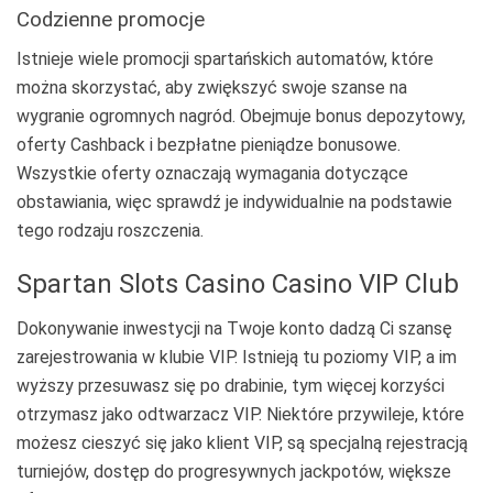
Codzienne promocje
Istnieje wiele promocji spartańskich automatów, które
można skorzystać, aby zwiększyć swoje szanse na
wygranie ogromnych nagród. Obejmuje bonus depozytowy,
oferty Cashback i bezpłatne pieniądze bonusowe.
Wszystkie oferty oznaczają wymagania dotyczące
obstawiania, więc sprawdź je indywidualnie na podstawie
tego rodzaju roszczenia.
Spartan Slots Casino Casino VIP Club
Dokonywanie inwestycji na Twoje konto dadzą Ci szansę
zarejestrowania w klubie VIP. Istnieją tu poziomy VIP, a im
wyższy przesuwasz się po drabinie, tym więcej korzyści
otrzymasz jako odtwarzacz VIP. Niektóre przywileje, które
możesz cieszyć się jako klient VIP, są specjalną rejestracją
turniejów, dostęp do progresywnych jackpotów, większe