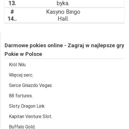
13.
byka.
#
Kasyno Bingo
14..
Hall.
Darmowe pokies online - Zagraj w najlepsze gry
Pokie w Polsce
Król Nilu
Więcej serc.
Serce Gniazdo Vegas
88 fortures.
Sloty Dragon Link
Kapitan Venture Slot.
Buffalo Gold.