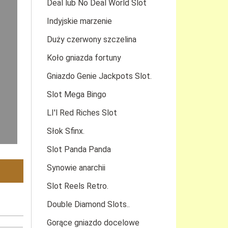
Deal lub No Deal World Slot
Indyjskie marzenie
Duży czerwony szczelina
Koło gniazda fortuny
Gniazdo Genie Jackpots Slot.
Slot Mega Bingo
LI'l Red Riches Slot
Słok Sfinx.
Slot Panda Panda
Synowie anarchii
Slot Reels Retro.
Double Diamond Slots..
Gorące gniazdo docelowe