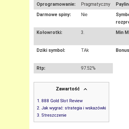
Oprogramowanie:
Pragmatyczny
Paylin
Darmowe spiny:
Nie
Symb
rozpr
Kołowrotki:
3.
Min M
Dziki symbol:
TAk
Bonus
Rtp:
97.52%
Zawartość
888 Gold Slot Review
Jak wygrać: strategia i wskazówki
Streszczenie