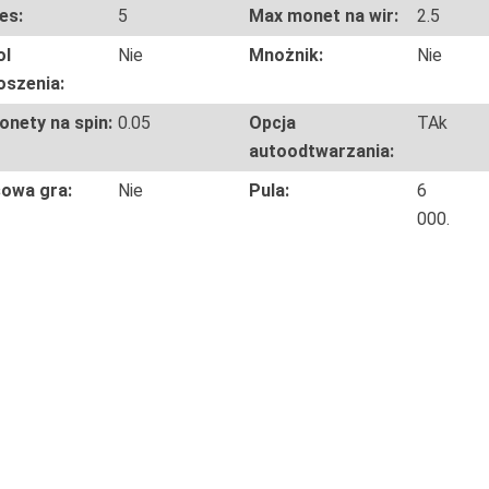
es:
5
Max monet na wir:
2.5
ol
Nie
Mnożnik:
Nie
oszenia:
onety na spin:
0.05
Opcja
TAk
autoodtwarzania:
owa gra:
Nie
Pula:
6
000.