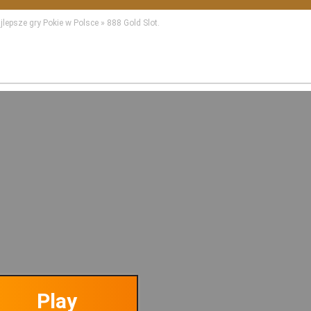
jlepsze gry Pokie w Polsce
888 Gold Slot.
Play