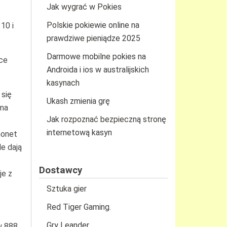
Jak wygrać w Pokies
Polskie pokiewie online na
10 i
prawdziwe pieniądze 2025
Darmowe mobilne pokies na
ce
Androida i ios w australijskich
kasynach
 się
Ukash zmienia grę
 ma
Jak rozpoznać bezpieczną stronę
internetową kasyn
monet
le dają
Dostawcy
je z
Sztuka gier
Red Tiger Gaming.
Gry Leander.
w 888