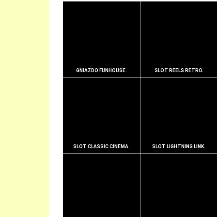
GNIAZDO FUNHOUSE.
SLOT REELS RETRO.
SLOT CLASSIC CINEMA.
SLOT LIGHTNING LINK.