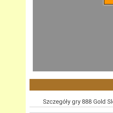
Szczegóły gry 888 Gold Sl