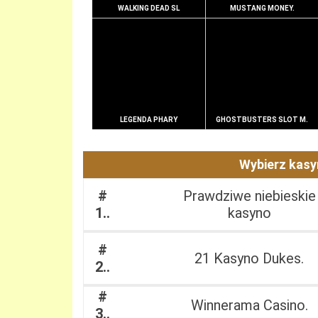
WALKING DEAD SL
MUSTANG MONEY.
LEGENDA PHARY
GHOSTBUSTERS SLOT M.
Wybierz kasy
#
Prawdziwe niebieskie
1..
kasyno
#
21 Kasyno Dukes.
2..
#
Winnerama Casino.
3..