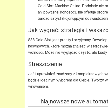
Gold Slot Machine Online. Podobnie nie m
ani poważnej koncepcji, nie oferuje progr
bardzo satysfakcjonującym doświadczen
Jak wygrać: strategia i wskaz
888 Gold Slot jest prosty i przyjemny. Dewelop
kasynowych, które można znaleźć w staroświe
wolności. Może nie wyglądać często, ale kiedy 
Streszczenie
Jeśli uprawiałeś znudzony z kompleksowych ws
będzie idealnym wyborem dla Ciebie. Tworzy wł
wirowaniem.
Najnowsze nowe automa