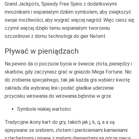
Grand Jackpots, Speedy Free Spins z dodatkowymi
mnożnikami i wspaniałym dzikim symbolem, aby zwiększyć
swoje możliwości, aby wygrać więcej nagród. Więc ciesz się
czymś więcej dzięki temu wspaniałym tworzeniu
szczelinowi z domu technologii do gier Netent.
Pływać w pieniądzach
Na pewno da ci poczucie bycia w świecie złota, pieniędzy i
skarbów, gdy zaczynasz grać w gniazdo Mega Fortune. Nic
do zrobienia specjalnego, tak jak każda gra wybierz kwotę
zakładu dla wybranej linii i podać gładkie uderzenie
przycisku wirowania do wirowania bębnów w grze.
Symbole niskiej wartości
Tradycyjne ikony kart do gry, takich jak j, k, q, a a są
opisywane ze srebrem, złotem i pierścieniami kamieniami
szlachetnymi i pisane z małymi diamentami na górze pieca.