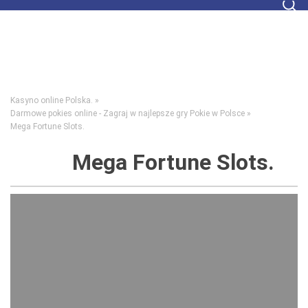
Kasyno online Polska.
Darmowe pokies online - Zagraj w najlepsze gry Pokie w Polsce
Mega Fortune Slots.
Mega Fortune Slots.