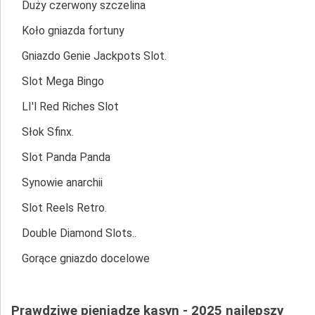
Duży czerwony szczelina
Koło gniazda fortuny
Gniazdo Genie Jackpots Slot.
Slot Mega Bingo
LI'l Red Riches Slot
Słok Sfinx.
Slot Panda Panda
Synowie anarchii
Slot Reels Retro.
Double Diamond Slots..
Gorące gniazdo docelowe
Prawdziwe pieniądze kasyn - 2025 najlepszy