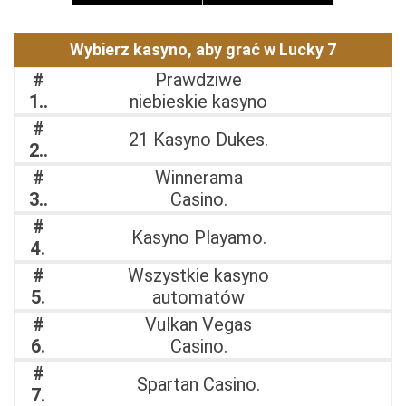
Wybierz kasyno, aby grać w Lucky 7
#
Prawdziwe
1..
niebieskie kasyno
#
21 Kasyno Dukes.
2..
#
Winnerama
3..
Casino.
#
Kasyno Playamo.
4.
#
Wszystkie kasyno
5.
automatów
#
Vulkan Vegas
6.
Casino.
#
Spartan Casino.
7.