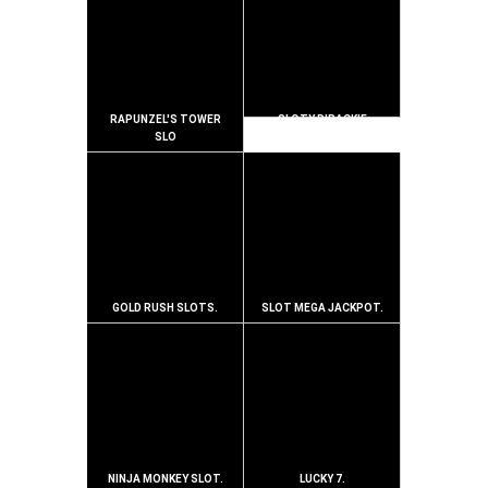
RAPUNZEL'S TOWER
SLOTY PIRACKIE
SLO
GOLD RUSH SLOTS.
SLOT MEGA JACKPOT.
NINJA MONKEY SLOT.
LUCKY 7.