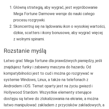
Główną strategią, aby wygrać, jest wypróbowanie
Mega Fortune Darmowe wersje do nauki całego
procesu rozgrywki.
Skoncentruj się na lądowaniu ikon o wysokiej wartości,
dzikie, scatters i ikony bonusowe, aby wygrać więcej
z wolnymi spinami.
Rozstanie myślą
Łatwo grać Mega fortune dla prawdziwych pieniędzy, jeśli
znajdujesz funky i zabawny maszyna do hazardu. Od
kompatybilności jest to cud i można go rozgrywać w
systemie Windows, Linux, a także na telefonach z
Androidem i iOS. Temat oparty jest na życiu gwiazd i
Hollywood Stardom. Wszystkie elementy sterujące
dostępu są łatwe do zlokalizowania na ekranie, a można
łatwo manipulować zakładem z przycisków zakładowych, a