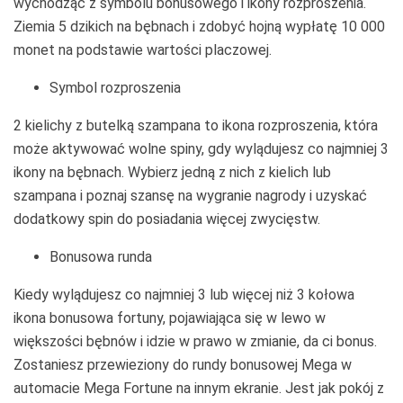
wychodząc z symbolu bonusowego i ikony rozproszenia.
Ziemia 5 dzikich na bębnach i zdobyć hojną wypłatę 10 000
monet na podstawie wartości placzowej.
Symbol rozproszenia
2 kielichy z butelką szampana to ikona rozproszenia, która
może aktywować wolne spiny, gdy wylądujesz co najmniej 3
ikony na bębnach. Wybierz jedną z nich z kielich lub
szampana i poznaj szansę na wygranie nagrody i uzyskać
dodatkowy spin do posiadania więcej zwycięstw.
Bonusowa runda
Kiedy wylądujesz co najmniej 3 lub więcej niż 3 kołowa
ikona bonusowa fortuny, pojawiająca się w lewo w
większości bębnów i idzie w prawo w zmianie, da ci bonus.
Zostaniesz przewieziony do rundy bonusowej Mega w
automacie Mega Fortune na innym ekranie. Jest jak pokój z