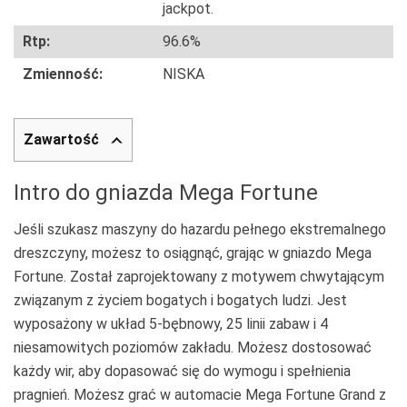
jackpot.
Rtp:
96.6%
Zmienność:
NISKA
Zawartość
Intro do gniazda Mega Fortune
Jeśli szukasz maszyny do hazardu pełnego ekstremalnego
dreszczyny, możesz to osiągnąć, grając w gniazdo Mega
Fortune. Został zaprojektowany z motywem chwytającym
związanym z życiem bogatych i bogatych ludzi. Jest
wyposażony w układ 5-bębnowy, 25 linii zabaw i 4
niesamowitych poziomów zakładu. Możesz dostosować
każdy wir, aby dopasować się do wymogu i spełnienia
pragnień. Możesz grać w automacie Mega Fortune Grand z