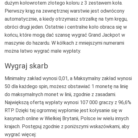
dużym kołowrotem złotego koloru z 3 zestawem koła.
Pierwszy krąg na zewnętrznej warstwie jest odwrócony
automatycznie, a kiedy otrzymasz strzałkę na tym kręgu,
obróci drugi jeden. Ostatnie i centralne koło obraca się w
końcu, które mogą dać szansę wygrać Grand Jackpot w
maszynie do hazardu. W kółkach z mniejszymi numerami
można łatwo wygrać małe wypłaty.
Wygraj skarb
Minimalny zakład wynosi 0,01, a Maksymalny zakład wynosi
50 dla każdego spin, możesz obstawiać 1 monetę na linię
do maksymalnych monet w linii, zgodnie z zasadami.
Największą ofertą wypłaty wynosi 107 000 graczy z 96,6%
RTP. Dzięki tej ogromnej wypłomie jest kołysanie się w
kasynach online w Wielkiej Brytanii, Polsce iw wielu innych
krajach. Postępuj zgodnie z poniższymi wskazówkami, aby
wygrać więcej: