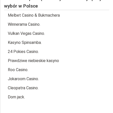
wybór w Polsce
Melbet Casino & Bukmachera
Winnerama Casino.
Vulkan Vegas Casino.
Kasyno Spinsamba.
24 Pokies Casino.
Prawdziwe niebieskie kasyno
Roo Casino.
Jokaroom Casino.
Cleopatra Casino.
Dom jack.