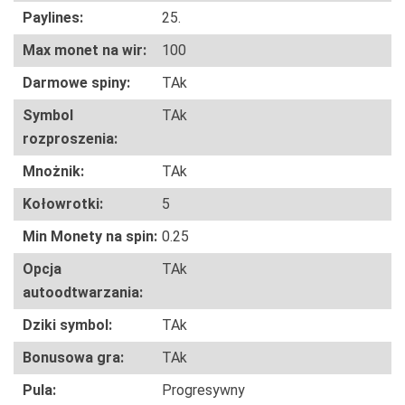
Paylines:
25.
Max monet na wir:
100
Darmowe spiny:
TAk
Symbol
TAk
rozproszenia:
Mnożnik:
TAk
Kołowrotki:
5
Min Monety na spin:
0.25
Opcja
TAk
autoodtwarzania:
Dziki symbol:
TAk
Bonusowa gra:
TAk
Pula:
Progresywny