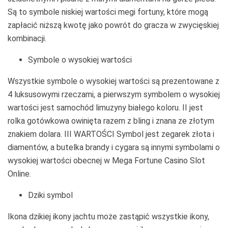
Są to symbole niskiej wartości megi fortuny, które mogą
zapłacić niższą kwotę jako powrót do gracza w zwycięskiej
kombinacji.
Symbole o wysokiej wartości
Wszystkie symbole o wysokiej wartości są prezentowane z
4 luksusowymi rzeczami, a pierwszym symbolem o wysokiej
wartości jest samochód limuzyny białego koloru. II jest
rolka gotówkowa owinięta razem z bling i znana ze złotym
znakiem dolara. III WARTOŚCI Symbol jest zegarek złota i
diamentów, a butelka brandy i cygara są innymi symbolami o
wysokiej wartości obecnej w Mega Fortune Casino Slot
Online.
Dziki symbol
Ikona dzikiej ikony jachtu może zastąpić wszystkie ikony,